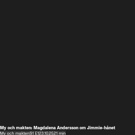
My och makten: Magdalena Andersson om Jimmie-hånet
My och makten
S1 E1
23.10.25
21 min