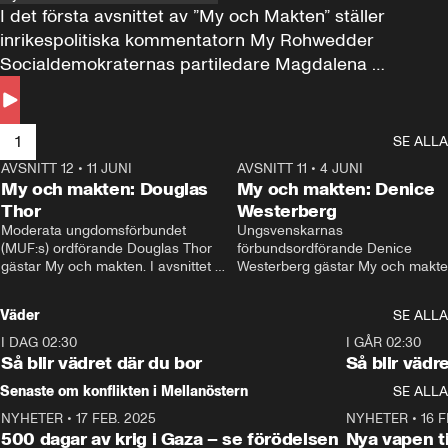
I det första avsnittet av ”My och Makten” ställer 
inrikespolitiska kommentatorn My Rohwedder 
Socialdemokraternas partiledare Magdalena 
Andersson till svars.
1
SE ALLA
AVSNITT 12
•
11 JUNI
26:27
AVSNITT 11
•
4 JUNI
2
My och makten: Douglas
My och makten: Denice
Thor
Westerberg
Moderata ungdomsförbundet 
Ungsvenskarnas 
(MUF:s) ordförande Douglas Thor 
förbundsordförande Denice 
gästar My och makten. I avsnittet 
Westerberg gästar My och makten.
diskuteras tonårsutvisningarna och 
avsnittet diskuteras migrationsfrå
hur Moderaterna ska locka väljare till 
och hur SD ska locka kvinnliga 
Väder
SE ALLA
valet i höst. 
väljare. 
I DAG 02:30
1:06
I GÅR 02:30
Så blir vädret där du bor
Så blir vädr
Senaste om konflikten i Mellanöstern
SE ALLA
NYHETER
•
17 FEB. 2025
0:45
NYHETER
•
16 F
500 dagar av krig i Gaza – se förödelsen
Nya vapen ti