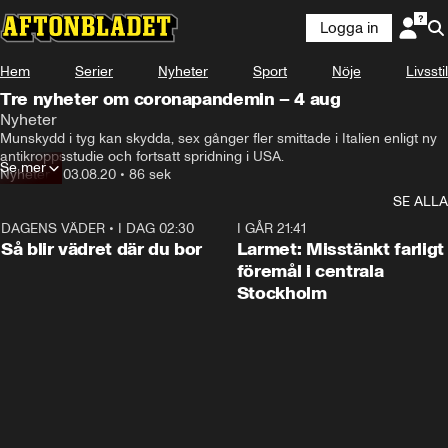
Logga in
Hem
Serier
Nyheter
Sport
Nöje
Livsstil
Tre nyheter om coronapandemin – 4 aug
Nyheter
Munskydd i tyg kan skydda, sex gånger fler smittade i Italien enligt ny 
antikroppsstudie och fortsatt spridning i USA.
Se mer
Nyheter
•
03.08.20
•
86 sek
SE ALLA
DAGENS VÄDER
•
I DAG 02:30
1:06
I GÅR 21:41
Så blir vädret där du bor
Larmet: Misstänkt farligt
föremål i centrala
Stockholm