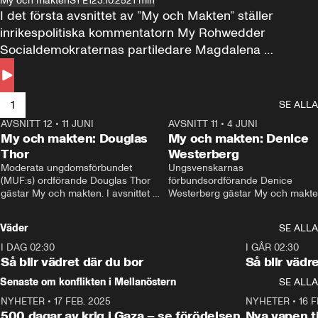
My och makten
S1 E1
23.10.25
21 min
I det första avsnittet av ”My och Makten” ställer 
inrikespolitiska kommentatorn My Rohwedder 
Socialdemokraternas partiledare Magdalena 
Andersson till svars.
1
SE ALLA
AVSNITT 12
•
11 JUNI
26:27
AVSNITT 11
•
4 JUNI
2
My och makten: Douglas
My och makten: Denice
Thor
Westerberg
Moderata ungdomsförbundet 
Ungsvenskarnas 
(MUF:s) ordförande Douglas Thor 
förbundsordförande Denice 
gästar My och makten. I avsnittet 
Westerberg gästar My och makten.
diskuteras tonårsutvisningarna och 
avsnittet diskuteras migrationsfrå
hur Moderaterna ska locka väljare till 
och hur SD ska locka kvinnliga 
Väder
SE ALLA
valet i höst. 
väljare. 
I DAG 02:30
1:06
I GÅR 02:30
Så blir vädret där du bor
Så blir vädr
Senaste om konflikten i Mellanöstern
SE ALLA
NYHETER
•
17 FEB. 2025
0:45
NYHETER
•
16 F
500 dagar av krig i Gaza – se förödelsen
Nya vapen ti