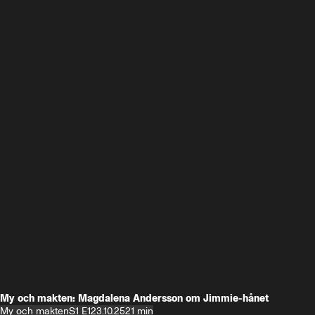
My och makten: Magdalena Andersson om Jimmie-hånet
My och makten
S1 E1
23.10.25
21 min