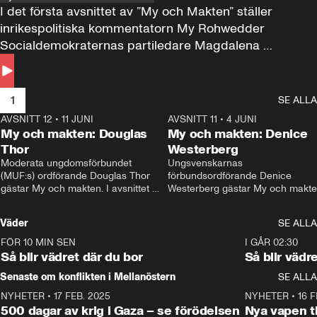
I det första avsnittet av ”My och Makten” ställer 
inrikespolitiska kommentatorn My Rohwedder 
Socialdemokraternas partiledare Magdalena 
Andersson till svars.
1
SE ALLA
AVSNITT 12
•
11 JUNI
26:27
AVSNITT 11
•
4 JUNI
2
My och makten: Douglas
My och makten: Denice
Thor
Westerberg
Moderata ungdomsförbundet 
Ungsvenskarnas 
(MUF:s) ordförande Douglas Thor 
förbundsordförande Denice 
gästar My och makten. I avsnittet 
Westerberg gästar My och makten.
diskuteras tonårsutvisningarna och 
avsnittet diskuteras migrationsfrå
hur Moderaterna ska locka väljare till 
och hur SD ska locka kvinnliga 
Väder
SE ALLA
valet i höst. 
väljare. 
FÖR 10 MIN SEN
1:06
I GÅR 02:30
Så blir vädret där du bor
Så blir vädr
Senaste om konflikten i Mellanöstern
SE ALLA
NYHETER
•
17 FEB. 2025
0:45
NYHETER
•
16 F
500 dagar av krig i Gaza – se förödelsen
Nya vapen ti