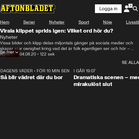
Logga in
Hem
Serier
Nyheter
Sport
Nöje
Livsstil
Virala klippet sprids igen: Vilket ord hör du?
Nyheter
Vissa bilder och klipp delas miljontals gånger på sociala medier och 
skapar stor oenighet kring vad det är folk egentligen ser och hör – 
Se mer
psykologen  Siri Helle reder ut fenomenet optiska synvillor och vad det 
Nyheter
•
04.08.20
•
122 sek
är som gör att vi engagerar oss så mycket.
SE ALLA
DAGENS VÄDER
•
FÖR 10 MIN SEN
1:06
I GÅR 19:07
Så blir vädret där du bor
Dramatiska scenen – me
mirakulöst slut