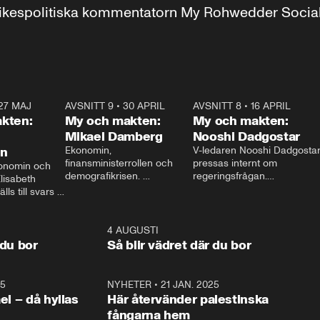
r inrikespolitiska kommentatorn My Rohwedder Soci
27 MAJ
3:51
AVSNITT 9
•
30 APRIL
24:00
AVSNITT 8
•
16 APRIL
25:1
kten:
My och makten:
My och makten:
Mikael Damberg
Nooshi Dadgostar
on
Ekonomin, 
V-ledaren Nooshi Dadgostar
finansministerrollen och 
pressas internt om 
onomin och 
demografikrisen. 
regeringsfrågan.

lisabeth 
Oppositionen ställs till svars 
I Aftonbladets 
ls till svars 
när Socialdemokraternas 
partiledarutfrågning ”My 
stern gästar 
Mikael Damberg gästar My 
och Makten” sätter hon ner 
My och Makten. 
och Makten. 
foten mot kritikerna:

1:06
4 AUGUSTI
1:0
– Vi ställer upp i val. Ska vi 
 du bor
Så blir vädret där du bor
vara med så sitter vi förstås 
25
1:22
NYHETER
•
21 JAN. 2025
0:5
ael – då hyllas
Här återvänder palestinska
fångarna hem