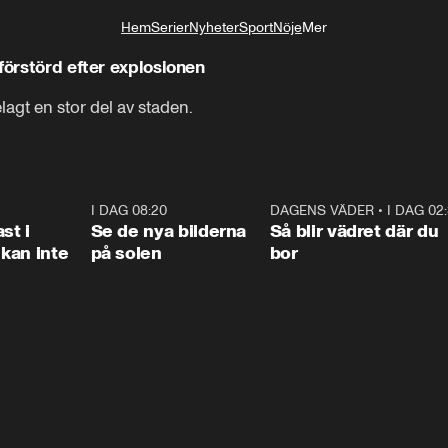
Hem
Serier
Nyheter
Sport
Nöje
Mer
Livsstil
förstörd efter explosionen
agt en stor del av staden.
1:26
I DAG 08:20
0:31
DAGENS VÄDER
•
I DAG 02
1:0
st i
Se de nya bilderna
Så blir vädret där du
kan inte
på solen
bor