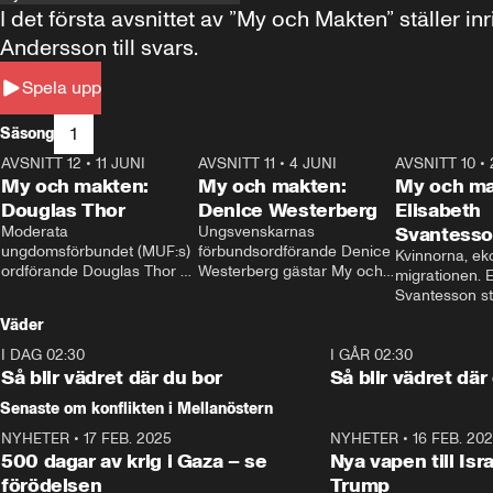
I det första avsnittet av ”My och Makten” ställe
Andersson till svars.
Spela upp
1
Säsong
AVSNITT 12
•
11 JUNI
26:27
AVSNITT 11
•
4 JUNI
23:40
AVSNITT 10
•
My och makten:
My och makten:
My och ma
Douglas Thor
Denice Westerberg
Elisabeth
Moderata 
Ungsvenskarnas 
Svantess
ungdomsförbundet (MUF:s) 
förbundsordförande Denice 
Kvinnorna, ek
ordförande Douglas Thor 
Westerberg gästar My och 
migrationen. E
gästar My och makten. I 
makten. I avsnittet 
Svantesson stäl
avsnittet diskuteras 
diskuteras migrationsfrågan 
när finansmini
Väder
tonårsutvisningarna och hur 
och hur SD ska locka 
Moderaterna ska locka 
kvinnliga väljare. 
I DAG 02:30
1:06
I GÅR 02:30
väljare till valet i höst. 
Så blir vädret där du bor
Så blir vädret där
Senaste om konflikten i Mellanöstern
NYHETER
•
17 FEB. 2025
0:45
NYHETER
•
16 FEB. 20
500 dagar av krig i Gaza – se
Nya vapen till Isr
förödelsen
Trump