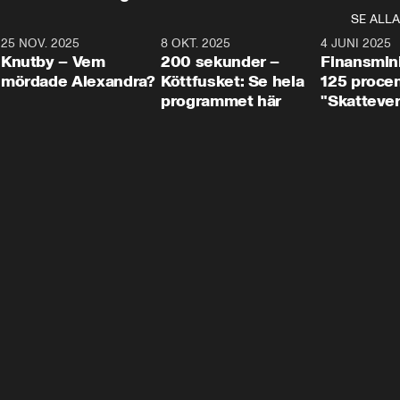
SE ALLA
3
25 NOV. 2025
31:05
8 OKT. 2025
4:29
4 JUNI 2025
Knutby – Vem
200 sekunder –
Finansmin
mördade Alexandra?
Köttfusket: Se hela
125 procent
programmet här
"Skattever
viktig uppg