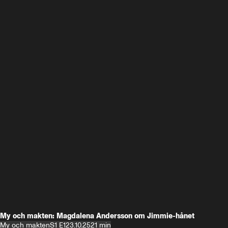
My och makten: Magdalena Andersson om Jimmie-hånet
My och makten
S1 E1
23.10.25
21 min