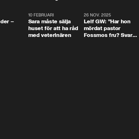
4:24
10 FEBRUARI
4:13
26 NOV. 2025
8:1
der –
Sara måste sälja
Leif GW: ”Har hon
huset för att ha råd
mördat pastor
med veterinären
Fossmos fru? Svar
nej.”