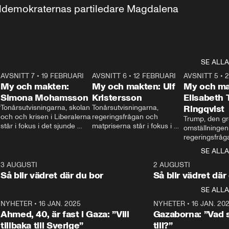
aldemokraternas partiledare Magdalena 
SE ALLA
7
AVSNITT 7
•
19 FEBRUARI
24:30
AVSNITT 6
•
12 FEBRUARI
27:30
AVSNITT 5
•
My och makten:
My och makten: Ulf
My och ma
Simona Mohamsson
Kristersson
Elisabeth
 
Tonårsutvisningarna, skolan 
Tonårsutvisningarna, 
Ringqvist
och och krisen i Liberalerna 
regeringsfrågan och 
Trump, den gr
står i fokus i det sjunde 
matpriserna står i fokus i 
omställningen
avsnittet av ”My och 
det sjätte avsnittet av ”My 
regeringsfråga
makten”. Se när 
och makten”. Se när 
centrum i det 
SE ALLA
Aftonbladets inrikespolitiska 
Aftonbladets inrikespolitiska 
avsnittet av ”
kommentator My 
kommentator My 
6
3 AUGUSTI
1:06
2 AUGUSTI
Makten”. Se nä
Rohwedder ställer 
Rohwedder ställer 
Så blir vädret där du bor
Så blir vädret där
Aftonbladets in
utbildnings- och 
statsminister Ulf Kristersson 
kommentator 
SE ALLA
integrationsminister Simona 
till svars.
Rohwedder stäl
Mohamsson till svars.
Centerpartiets
2
NYHETER
•
16 JAN. 2025
1:01
NYHETER
•
16 JAN. 20
Thand Ring till
Ahmed, 40, är fast i Gaza: ”Vill
Gazaborna: ”Vad s
tillbaka till Sverige”
till?”