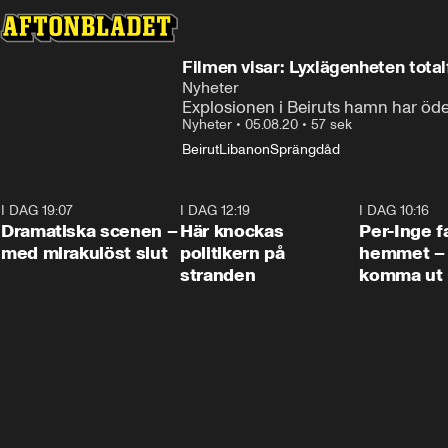
Filmen visar: Lyxlägenheten total
Nyheter
Explosionen i Beiruts hamn har ödel
Nyheter
•
05.08.20
•
57 sek
Beirut
Libanon
Sprängdåd
I DAG 19:07
0:42
I DAG 12:19
0:45
I DAG 10:16
Dramatiska scenen –
Här knockas
Per-Inge fa
med mirakulöst slut
politikern på
hemmet – 
stranden
komma ut