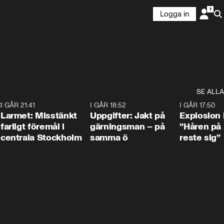
Logga in
SE ALLA
:30
6
I GÅR 21:41
0:35
I GÅR 18:52
0:33
I GÅR 17:50
Larmet: Misstänkt
Uppgifter: Jakt på
Explosion 
farligt föremål i
gärningsman – på
”Håren på
centrala Stockholm
samma ö
reste sig”