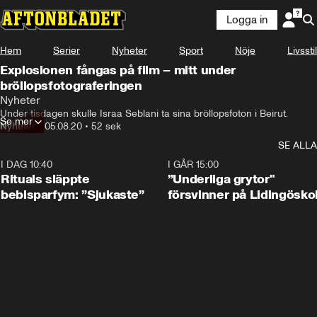
Logga in
Hem
Serier
Nyheter
Sport
Nöje
Livsstil
Explosionen fångas på film – mitt under
bröllopsfotograferingen
Nyheter
Under tisdagen skulle Israa Seblani ta sina bröllopsfoton i Beirut.
Se mer
Nyheter
•
05.08.20
•
52 sek
SE ALLA
I DAG 10:40
1:01
I GÅR 15:00
Rituals släppte
”Underliga grytor"
bebisparfym: ”Sjukaste”
försvinner på Lidingösko