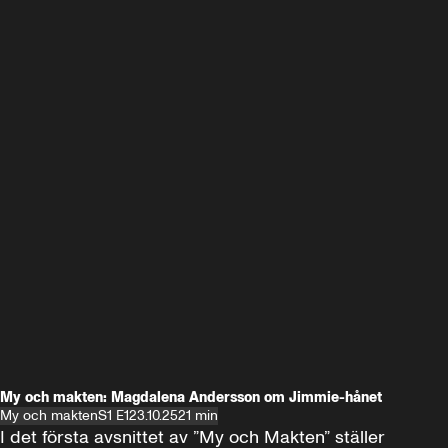
My och makten: Magdalena Andersson om Jimmie-hånet
My och makten
S1 E1
23.10.25
21 min
I det första avsnittet av ”My och Makten” ställer 