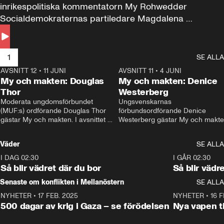
inrikespolitiska kommentatorn My Rohwedder 
Socialdemokraternas partiledare Magdalena 
Andersson till svars.
1
SE ALLA
AVSNITT 12
•
11 JUNI
26:27
AVSNITT 11
•
4 JUNI
2
My och makten: Douglas
My och makten: Denice
Thor
Westerberg
Moderata ungdomsförbundet 
Ungsvenskarnas 
(MUF:s) ordförande Douglas Thor 
förbundsordförande Denice 
gästar My och makten. I avsnittet 
Westerberg gästar My och makten.
diskuteras tonårsutvisningarna och 
avsnittet diskuteras migrationsfrå
hur Moderaterna ska locka väljare till 
och hur SD ska locka kvinnliga 
Väder
SE ALLA
valet i höst. 
väljare. 
I DAG 02:30
1:06
I GÅR 02:30
Så blir vädret där du bor
Så blir vädr
Senaste om konflikten i Mellanöstern
SE ALLA
NYHETER
•
17 FEB. 2025
0:45
NYHETER
•
16 F
500 dagar av krig i Gaza – se förödelsen
Nya vapen ti