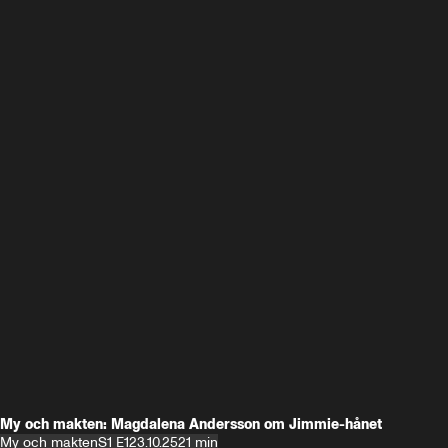
My och makten: Magdalena Andersson om Jimmie-hånet
My och makten
S1 E1
23.10.25
21 min