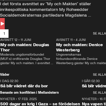
I det första avsnittet av ”My och Makten” ställer 
inrikespolitiska kommentatorn My Rohwedder 
Socialdemokraternas partiledare Magdalena 
Andersson till svars.
1
SE ALLA
AVSNITT 12
•
11 JUNI
26:27
AVSNITT 11
•
4 JUNI
2
My och makten: Douglas
My och makten: Denice
Thor
Westerberg
Moderata ungdomsförbundet 
Ungsvenskarnas 
(MUF:s) ordförande Douglas Thor 
förbundsordförande Denice 
gästar My och makten. I avsnittet 
Westerberg gästar My och makten.
diskuteras tonårsutvisningarna och 
avsnittet diskuteras migrationsfrå
hur Moderaterna ska locka väljare till 
och hur SD ska locka kvinnliga 
Väder
SE ALLA
valet i höst. 
väljare. 
I DAG 02:30
1:06
I GÅR 02:30
Så blir vädret där du bor
Så blir vädr
Senaste om konflikten i Mellanöstern
SE ALLA
NYHETER
•
17 FEB. 2025
0:45
NYHETER
•
16 F
500 dagar av krig i Gaza – se förödelsen
Nya vapen ti