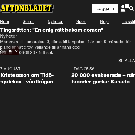
Logga in
Hem
Serier
Nyheter
Sport
Nöje
Livsstil
Tingsrätten: ”En enig rätt bakom domen”
Nyheter
Mamman till Esmeralda, 3, döms till fängelse i 1 år och 9 månader för 
bland annat grovt vållande till annans död.
Se mer
Nyheter
•
06.08.20
•
159 sek
SE ALLA
7 AUGUSTI
0:42
I DAG 05:56
Kristersson om Tidö-
20 000 evakuerade – nä
sprickan i vårdfrågan
bränder gäckar Kanada