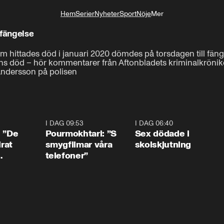
Hem
Serier
Nyheter
Sport
Nöje
Mer
Livsstil
 fängelse
 hittades död i januari 2020 dömdes på torsdagen till fängel
ans död – hör kommentarer från Aftonbladets kriminalkrönikö
Andersson på polisen
1:54
I DAG 09:53
1:36
I DAG 06:40
0:4
: ”De
Pourmokhtari: ”S
Sex dödade i
irat
smygfilmar våra
skolskjutning
telefoner”
ns”