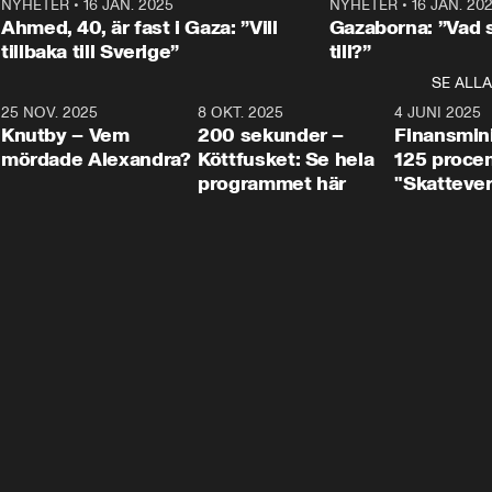
Centerpartiets
2
NYHETER
•
16 JAN. 2025
1:01
NYHETER
•
16 JAN. 20
Thand Ring till
Ahmed, 40, är fast i Gaza: ”Vill
Gazaborna: ”Vad s
tillbaka till Sverige”
till?”
SE ALLA
3
25 NOV. 2025
31:05
8 OKT. 2025
4:29
4 JUNI 2025
Knutby – Vem
200 sekunder –
Finansmin
mördade Alexandra?
Köttfusket: Se hela
125 procent
programmet här
"Skattever
viktig uppg