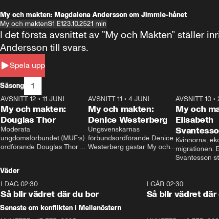
My och makten: Magdalena Andersson om Jimmie-hånet
My och makten
S1 E1
23.10.25
21 min
I det första avsnittet av ”My och Makten” ställe
Andersson till svars.
Spela upp
1
Säsong
AVSNITT 12
•
11 JUNI
26:27
AVSNITT 11
•
4 JUNI
23:40
AVSNITT 10
•
My och makten:
My och makten:
My och ma
Douglas Thor
Denice Westerberg
Elisabeth
Moderata 
Ungsvenskarnas 
Svantess
ungdomsförbundet (MUF:s) 
förbundsordförande Denice 
Kvinnorna, ek
ordförande Douglas Thor 
Westerberg gästar My och 
migrationen. E
gästar My och makten. I 
makten. I avsnittet 
Svantesson stäl
avsnittet diskuteras 
diskuteras migrationsfrågan 
när finansmini
Väder
tonårsutvisningarna och hur 
och hur SD ska locka 
Moderaterna ska locka 
kvinnliga väljare. 
I DAG 02:30
1:06
I GÅR 02:30
väljare till valet i höst. 
Så blir vädret där du bor
Så blir vädret där
Senaste om konflikten i Mellanöstern