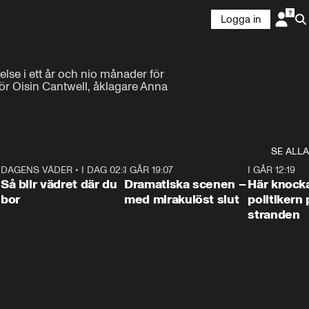
Logga in
se i ett år och nio månader för 
r Oisin Cantwell, åklagare Anna 
SE ALLA
7
DAGENS VÄDER
•
I DAG 02:30
1:06
I GÅR 19:07
0:42
I GÅR 12:19
Så blir vädret där du
Dramatiska scenen –
Här knock
bor
med mirakulöst slut
politikern 
stranden