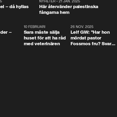
25
1:22
NYHETER
•
21 JAN. 2025
0:5
ael – då hyllas
Här återvänder palestinska
fångarna hem
4:24
10 FEBRUARI
4:13
26 NOV. 2025
8:1
der –
Sara måste sälja
Leif GW: ”Har hon
huset för att ha råd
mördat pastor
med veterinären
Fossmos fru? Svar
nej.”