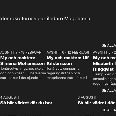
aldemokraternas partiledare Magdalena 
SE ALLA
7
AVSNITT 7
•
19 FEBRUARI
24:30
AVSNITT 6
•
12 FEBRUARI
27:30
AVSNITT 5
•
My och makten:
My och makten: Ulf
My och ma
Simona Mohamsson
Kristersson
Elisabeth
 
Tonårsutvisningarna, skolan 
Tonårsutvisningarna, 
Ringqvist
och och krisen i Liberalerna 
regeringsfrågan och 
Trump, den gr
står i fokus i det sjunde 
matpriserna står i fokus i 
omställningen
avsnittet av ”My och 
det sjätte avsnittet av ”My 
regeringsfråga
makten”. Se när 
och makten”. Se när 
centrum i det 
SE ALLA
Aftonbladets inrikespolitiska 
Aftonbladets inrikespolitiska 
avsnittet av ”
kommentator My 
kommentator My 
6
4 AUGUSTI
1:06
3 AUGUSTI
Makten”. Se nä
Rohwedder ställer 
Rohwedder ställer 
Så blir vädret där du bor
Så blir vädret där
Aftonbladets in
utbildnings- och 
statsminister Ulf Kristersson 
kommentator 
SE ALLA
integrationsminister Simona 
till svars.
Rohwedder stäl
Mohamsson till svars.