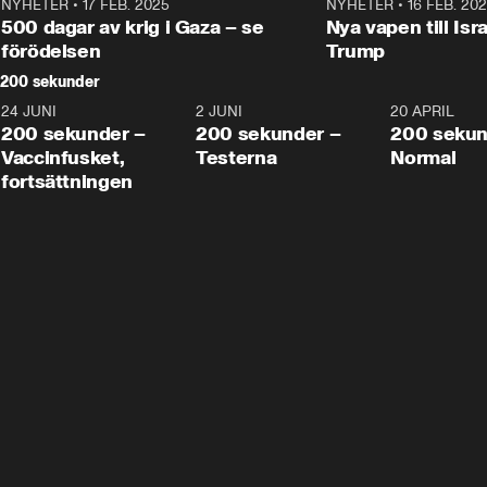
NYHETER
•
17 FEB. 2025
0:45
NYHETER
•
16 FEB. 20
500 dagar av krig i Gaza – se
Nya vapen till Isr
förödelsen
Trump
200 sekunder
24 JUNI
5:00
2 JUNI
4:23
20 APRIL
200 sekunder –
200 sekunder –
200 sekun
Vaccinfusket,
Testerna
Normal
fortsättningen