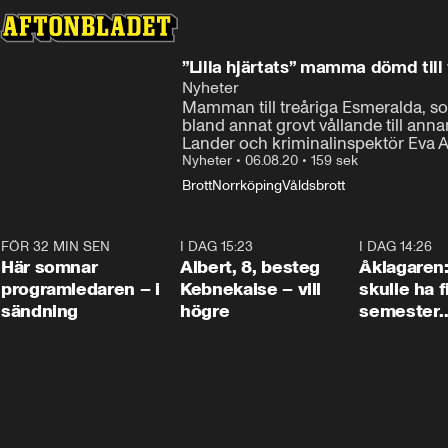
”Lilla hjärtats” mamma dömd till
Nyheter
Mamman till treåriga Esmeralda, som
bland annat grovt vållande till ann
Lander och kriminalinspektör Eva 
Nyheter
•
06.08.20
•
159 sek
Brott
Norrköping
Våldsbrott
FÖR 32 MIN SEN
0:45
I DAG 15:23
0:54
I DAG 14:26
Här somnar
Albert, 8, besteg
Åklagaren
programledaren – i
Kebnekaise – vill
skulle ha f
sändning
högre
semester
tillsamma