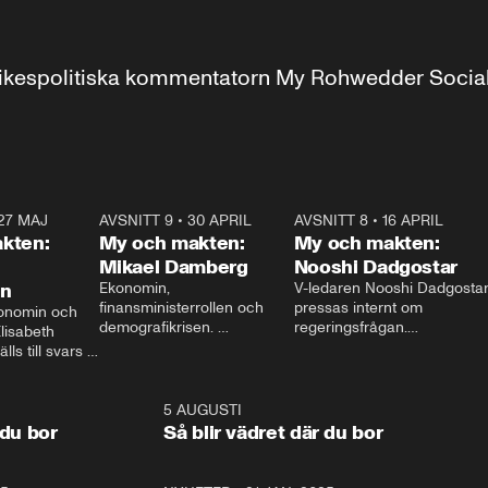
r inrikespolitiska kommentatorn My Rohwedder Soci
27 MAJ
3:51
AVSNITT 9
•
30 APRIL
24:00
AVSNITT 8
•
16 APRIL
25:1
kten:
My och makten:
My och makten:
Mikael Damberg
Nooshi Dadgostar
on
Ekonomin, 
V-ledaren Nooshi Dadgostar
finansministerrollen och 
pressas internt om 
onomin och 
demografikrisen. 
regeringsfrågan.

lisabeth 
Oppositionen ställs till svars 
I Aftonbladets 
ls till svars 
när Socialdemokraternas 
partiledarutfrågning ”My 
stern gästar 
Mikael Damberg gästar My 
och Makten” sätter hon ner 
My och Makten. 
och Makten. 
foten mot kritikerna:

1:06
5 AUGUSTI
1:0
– Vi ställer upp i val. Ska vi 
 du bor
Så blir vädret där du bor
vara med så sitter vi förstås 