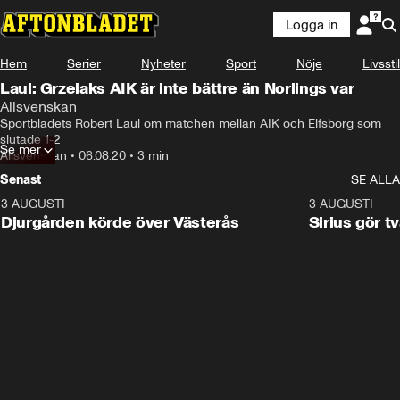
Logga in
Hem
Serier
Nyheter
Sport
Nöje
Livsstil
Laul: Grzelaks AIK är inte bättre än Norlings var
Allsvenskan
Sportbladets Robert Laul om matchen mellan AIK och Elfsborg som 
slutade 1-2
Se mer
Allsvenskan
•
06.08.20
•
3 min
Senast
SE ALLA
3 AUGUSTI
3:00
3 AUGUSTI
Djurgården körde över Västerås
Sirius gör t