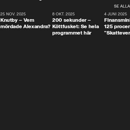
SE ALLA
3
25 NOV. 2025
31:05
8 OKT. 2025
4:29
4 JUNI 2025
Knutby – Vem
200 sekunder –
Finansmin
mördade Alexandra?
Köttfusket: Se hela
125 procent
programmet här
"Skattever
viktig uppg