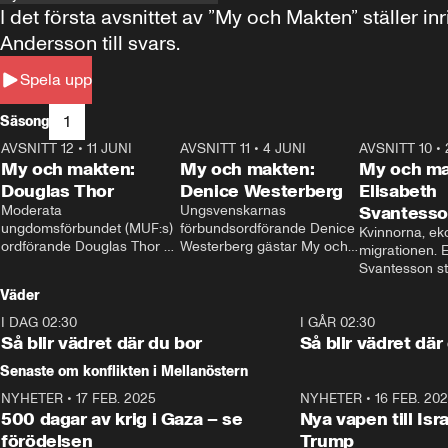
I det första avsnittet av ”My och Makten” ställe
Andersson till svars.
Spela upp
1
Säsong
AVSNITT 12
•
11 JUNI
26:27
AVSNITT 11
•
4 JUNI
23:40
AVSNITT 10
•
My och makten:
My och makten:
My och ma
Douglas Thor
Denice Westerberg
Elisabeth
Moderata 
Ungsvenskarnas 
Svantess
ungdomsförbundet (MUF:s) 
förbundsordförande Denice 
Kvinnorna, ek
ordförande Douglas Thor 
Westerberg gästar My och 
migrationen. E
gästar My och makten. I 
makten. I avsnittet 
Svantesson stäl
avsnittet diskuteras 
diskuteras migrationsfrågan 
när finansmini
Väder
tonårsutvisningarna och hur 
och hur SD ska locka 
Moderaterna ska locka 
kvinnliga väljare. 
I DAG 02:30
1:06
I GÅR 02:30
väljare till valet i höst. 
Så blir vädret där du bor
Så blir vädret där
Senaste om konflikten i Mellanöstern
NYHETER
•
17 FEB. 2025
0:45
NYHETER
•
16 FEB. 20
500 dagar av krig i Gaza – se
Nya vapen till Isr
förödelsen
Trump