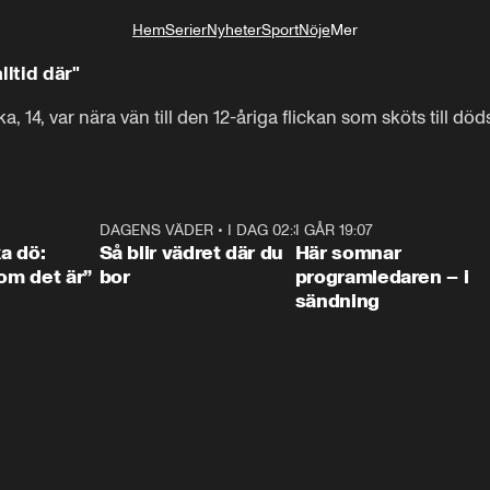
Hem
Serier
Nyheter
Sport
Nöje
Mer
Livsstil
lltid där"
, 14, var nära vän till den 12-åriga flickan som sköts till döds
4:36
DAGENS VÄDER
•
I DAG 02:30
1:06
I GÅR 19:07
0:4
ka dö:
Så blir vädret där du
Här somnar
som det är”
bor
programledaren – i
sändning