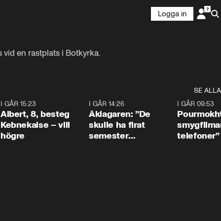
Logga in
 vid en rastplats i Botkyrka.
SE ALLA
5
I GÅR 15:23
0:54
I GÅR 14:26
1:54
I GÅR 09:53
Albert, 8, besteg
Åklagaren: ”De
Pourmokht
Kebnekaise – vill
skulle ha firat
smygfilma
högre
semester
telefoner”
tillsammans”