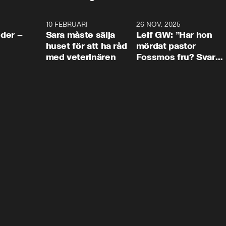
4:24
10 FEBRUARI
4:13
26 NOV. 2025
8:1
der –
Sara måste sälja
Leif GW: ”Har hon
huset för att ha råd
mördat pastor
med veterinären
Fossmos fru? Svar
nej.”