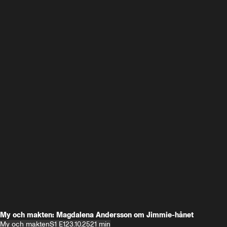
My och makten: Magdalena Andersson om Jimmie-hånet
My och makten
S1 E1
23.10.25
21 min