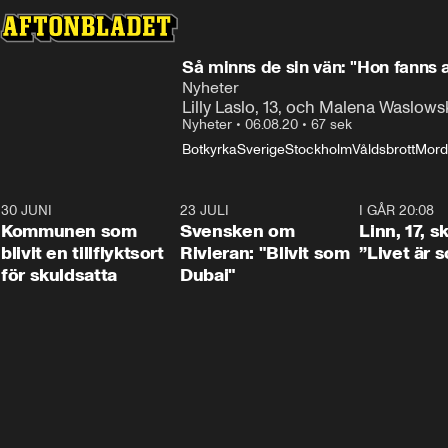
Så minns de sin vän: "Hon fanns a
Nyheter
Lilly Laslo, 13, och Malena Waslowska
Nyheter
•
06.08.20
•
67 sek
Botkyrka
Sverige
Stockholm
Våldsbrott
Mord
30 JUNI
1:24
23 JULI
1:42
I GÅR 20:08
Kommunen som
Svensken om
Linn, 17, s
blivit en tillflyktsort
Rivieran: "Blivit som
”Livet är 
för skuldsatta
Dubai"