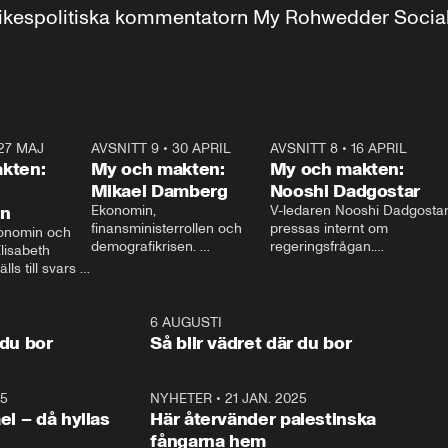
r inrikespolitiska kommentatorn My Rohwedder Soci
27 MAJ
3:51
AVSNITT 9
•
30 APRIL
24:00
AVSNITT 8
•
16 APRIL
25:1
kten:
My och makten:
My och makten:
Mikael Damberg
Nooshi Dadgostar
on
Ekonomin, 
V-ledaren Nooshi Dadgostar
finansministerrollen och 
pressas internt om 
onomin och 
demografikrisen. 
regeringsfrågan.

lisabeth 
Oppositionen ställs till svars 
I Aftonbladets 
ls till svars 
när Socialdemokraternas 
partiledarutfrågning ”My 
stern gästar 
Mikael Damberg gästar My 
och Makten” sätter hon ner 
My och Makten. 
och Makten. 
foten mot kritikerna:

1:06
6 AUGUSTI
1:0
– Vi ställer upp i val. Ska vi 
 du bor
Så blir vädret där du bor
vara med så sitter vi förstås 
25
1:22
NYHETER
•
21 JAN. 2025
0:5
ael – då hyllas
Här återvänder palestinska
fångarna hem