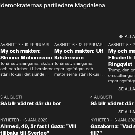
aldemokraternas partiledare Magdalena 
SE ALLA
7
AVSNITT 7
•
19 FEBRUARI
24:30
AVSNITT 6
•
12 FEBRUARI
27:30
AVSNITT 5
•
My och makten:
My och makten: Ulf
My och ma
Simona Mohamsson
Kristersson
Elisabeth
 
Tonårsutvisningarna, skolan 
Tonårsutvisningarna, 
Ringqvist
och och krisen i Liberalerna 
regeringsfrågan och 
Trump, den gr
står i fokus i det sjunde 
matpriserna står i fokus i 
omställningen
avsnittet av ”My och 
det sjätte avsnittet av ”My 
regeringsfråga
makten”. Se när 
och makten”. Se när 
centrum i det 
SE ALLA
Aftonbladets inrikespolitiska 
Aftonbladets inrikespolitiska 
avsnittet av ”
kommentator My 
kommentator My 
6
5 AUGUSTI
1:06
4 AUGUSTI
Makten”. Se nä
Rohwedder ställer 
Rohwedder ställer 
Så blir vädret där du bor
Så blir vädret där
Aftonbladets in
utbildnings- och 
statsminister Ulf Kristersson 
kommentator 
SE ALLA
integrationsminister Simona 
till svars.
Rohwedder stäl
Mohamsson till svars.
Centerpartiets
2
NYHETER
•
16 JAN. 2025
1:01
NYHETER
•
16 JAN. 20
Thand Ring till
Ahmed, 40, är fast i Gaza: ”Vill
Gazaborna: ”Vad s
tillbaka till Sverige”
till?”