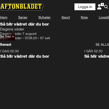
Logga in
Hem
Serier
Nyheter
Sport
Nöje
Livsstil
Så blir vädret där du bor
Dagens väder
Dagens väder 7 augusti
Se mer
Dagens väder
•
07.08.20
•
67 sek
Senast
SE ALLA
I DAG 02:30
1:06
I GÅR 02:30
Så blir vädret där du bor
Så blir vädr