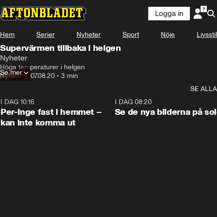
Logga in
Hem
Serier
Nyheter
Sport
Nöje
Livsstil
Supervärmen tillbaka i helgen
Nyheter
Höga temperaturer i helgen
Se mer
Nyheter
•
07.08.20
•
3 min
SE ALLA
I DAG 10:16
1:26
I DAG 08:20
Per-Inge fast i hemmet –
Se de nya bilderna på so
kan inte komma ut