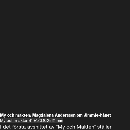
My och makten: Magdalena Andersson om Jimmie-hånet
My och makten
S1 E1
23.10.25
21 min
I det första avsnittet av ”My och Makten” ställer 