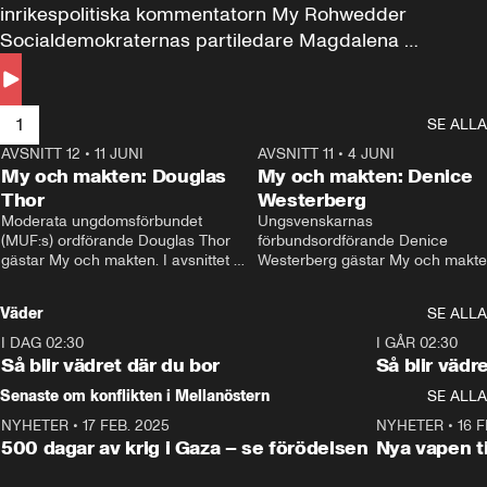
inrikespolitiska kommentatorn My Rohwedder 
Socialdemokraternas partiledare Magdalena 
Andersson till svars.
1
SE ALLA
AVSNITT 12
•
11 JUNI
26:27
AVSNITT 11
•
4 JUNI
2
My och makten: Douglas
My och makten: Denice
Thor
Westerberg
Moderata ungdomsförbundet 
Ungsvenskarnas 
(MUF:s) ordförande Douglas Thor 
förbundsordförande Denice 
gästar My och makten. I avsnittet 
Westerberg gästar My och makten.
diskuteras tonårsutvisningarna och 
avsnittet diskuteras migrationsfrå
hur Moderaterna ska locka väljare till 
och hur SD ska locka kvinnliga 
Väder
SE ALLA
valet i höst. 
väljare. 
I DAG 02:30
1:06
I GÅR 02:30
Så blir vädret där du bor
Så blir vädr
Senaste om konflikten i Mellanöstern
SE ALLA
NYHETER
•
17 FEB. 2025
0:45
NYHETER
•
16 F
500 dagar av krig i Gaza – se förödelsen
Nya vapen ti