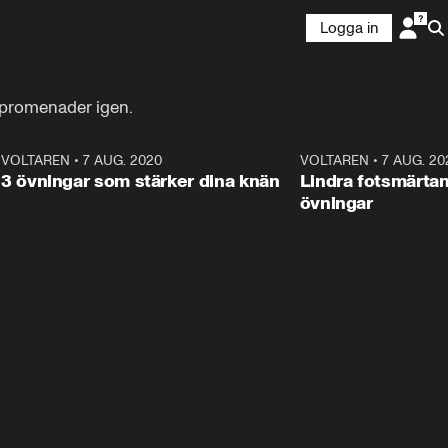
Logga in
ngpromenader igen.
ANNONS
9
VOLTAREN
•
7 AUG. 2020
0:53
VOLTAREN
•
7 AUG. 20
S
ANNONS
Läs mer här!
3 övningar som stärker dina knän
Lindra fotsmärta
övningar