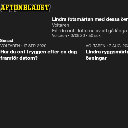
Annons
Läs mer här
Annons från Voltaren
Lindra fotsmärtan med dessa öv
Voltaren
Får du ont i fötterna av att gå lån
Voltaren
•
07.08.20
•
50 sek
Senast
VOLTAREN
•
17 SEP. 2020
0:59
VOLTAREN
•
7 AUG. 20
ANNONS
Har du ont i ryggen efter en dag
Lindra ryggsmär
framför datorn?
övningar