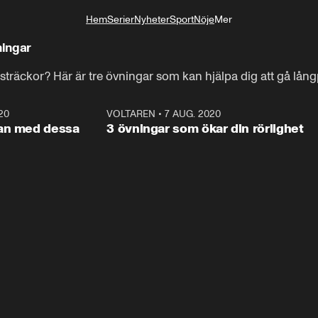
!
Hem
Serier
Nyheter
Sport
Nöje
Mer
Livsstil
ningar
ga sträckor? Här är tre övningar som kan hjälpa dig att gå lå
20
0:48
VOLTAREN
•
7 AUG. 2020
0:4
ANNONS
ANNON
tan med dessa
3 övningar som ökar din rörlighet