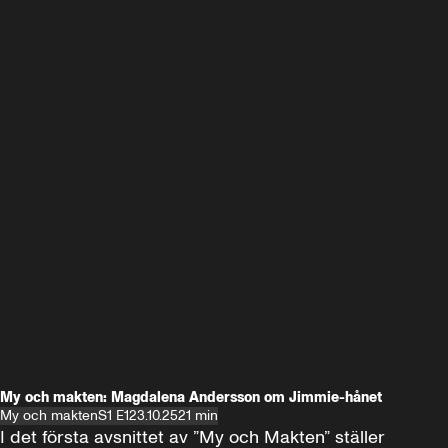
My och makten: Magdalena Andersson om Jimmie-hånet
My och makten
S1 E1
23.10.25
21 min
I det första avsnittet av ”My och Makten” ställer 