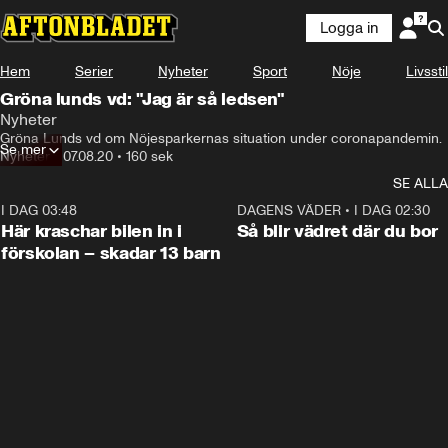
Logga in
Hem
Serier
Nyheter
Sport
Nöje
Livsstil
Gröna lunds vd: "Jag är så ledsen"
Nyheter
Gröna Lunds vd om Nöjesparkernas situation under coronapandemin.
Se mer
Nyheter
•
07.08.20
•
160 sek
SE ALLA
I DAG 03:48
0:29
DAGENS VÄDER
•
I DAG 02:30
Här kraschar bilen in i
Så blir vädret där du bor
förskolan – skadar 13 barn