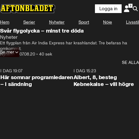
Logga in
Hem
Serier
Nyheter
Sport
Nöje
Livsstil
Svår flygolycka – minst tre döda
Nyheter
Ett flygplan från Air India Express har krashlandat. Tre befaras ha 
omkommit.
Se mer
Nyheter
•
07.08.20
•
40 sek
SE ALLA
I DAG 19:07
0:45
I DAG 15:23
Här somnar programledaren
Albert, 8, besteg
– i sändning
Kebnekaise – vill högre