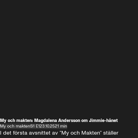
My och makten: Magdalena Andersson om Jimmie-hånet
My och makten
S1 E1
23.10.25
21 min
I det första avsnittet av ”My och Makten” ställer 