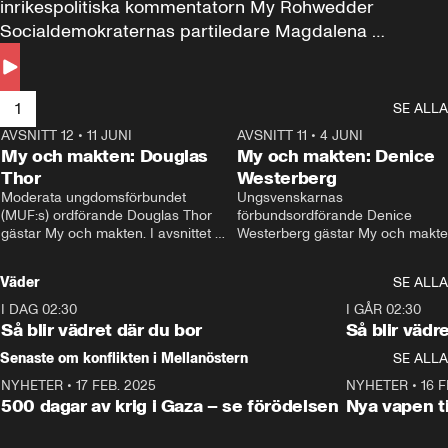
inrikespolitiska kommentatorn My Rohwedder 
Socialdemokraternas partiledare Magdalena 
Andersson till svars.
1
SE ALLA
AVSNITT 12
•
11 JUNI
26:27
AVSNITT 11
•
4 JUNI
2
My och makten: Douglas
My och makten: Denice
Thor
Westerberg
Moderata ungdomsförbundet 
Ungsvenskarnas 
(MUF:s) ordförande Douglas Thor 
förbundsordförande Denice 
gästar My och makten. I avsnittet 
Westerberg gästar My och makten.
diskuteras tonårsutvisningarna och 
avsnittet diskuteras migrationsfrå
hur Moderaterna ska locka väljare till 
och hur SD ska locka kvinnliga 
Väder
SE ALLA
valet i höst. 
väljare. 
I DAG 02:30
1:06
I GÅR 02:30
Så blir vädret där du bor
Så blir vädr
Senaste om konflikten i Mellanöstern
SE ALLA
NYHETER
•
17 FEB. 2025
0:45
NYHETER
•
16 F
500 dagar av krig i Gaza – se förödelsen
Nya vapen ti