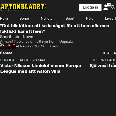
Logga in
Hem
Serier
Nyheter
Sport
Nöje
Livsstil
”Det blir lättare att kalla något för ett hem när man
faktiskt har ett hem”
Sportbladet News
Armand Duplantis om sitt nya hem i Uppsala.
Se mer
Sportbladet News
•
07.08.20
•
3 min
Senast
SE ALLA
EUROPA LEAGUE
•
20 MAJ
1:32
EUROPA LEAG
Victor Nilsson Lindelöf vinner Europa
Självmål frå
League med sitt Aston Villa