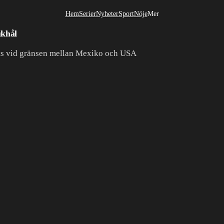
Hem
Serier
Nyheter
Sport
Nöje
Mer
Livsstil
ukhål
ts vid gränsen mellan Mexiko och USA