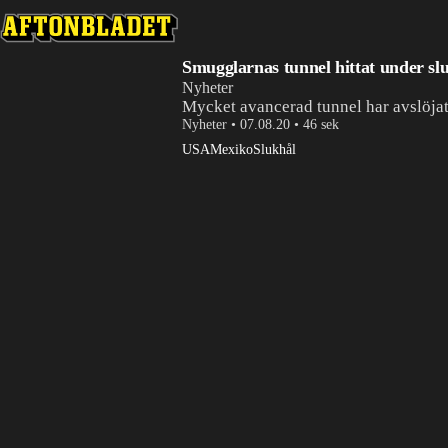
Smugglarnas tunnel hittat under sl
Nyheter
Mycket avancerad tunnel har avslöja
Nyheter
•
07.08.20
•
46 sek
USA
Mexiko
Slukhål