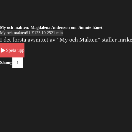
My och makten: Magdalena Andersson om Jimmie-hånet
My och makten
S1 E1
23.10.25
21 min
I det första avsnittet av ”My och Makten” ställer inr
Spela upp
1
Säsong