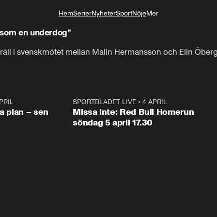
Hem
Serier
Nyheter
Sport
Nöje
Mer
Livsstil
in som en underdog”
kräll i svenskmötet mellan Malin Hermansson och Elin Öberg
PRIL
1:03
SPORTBLADET LIVE
•
4 APRIL
1:0
va plan – sen
Missa inte: Red Bull Homerun
söndag 5 april 17.30