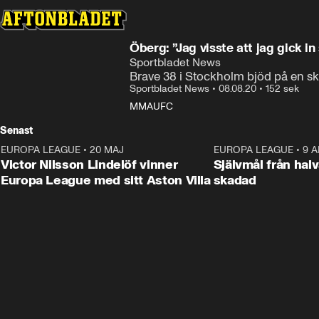
Öberg: ”Jag visste att jag gick 
Sportbladet News
Brave 38 i Stockholm bjöd på en s
Sportbladet News
•
08.08.20
•
152 sek
MMA
UFC
Senast
EUROPA LEAGUE
•
20 MAJ
1:32
EUROPA LEAGUE
•
9 A
Victor Nilsson Lindelöf vinner
Självmål från hal
Europa League med sitt Aston Villa
skadad