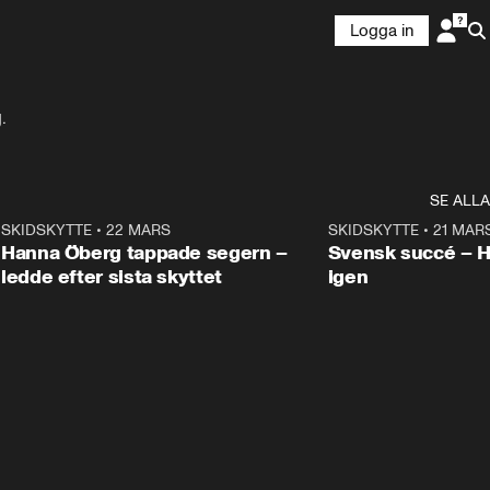
Logga in
.
SE ALLA
9
SKIDSKYTTE
•
22 MARS
0:55
SKIDSKYTTE
•
21 MAR
Hanna Öberg tappade segern –
Svensk succé – 
ledde efter sista skyttet
igen