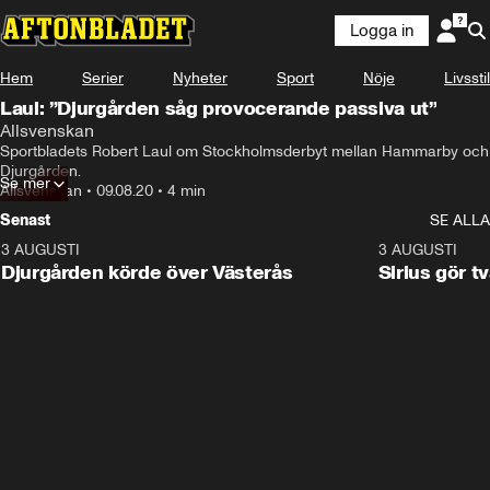
Logga in
Hem
Serier
Nyheter
Sport
Nöje
Livsstil
Laul: ”Djurgården såg provocerande passiva ut”
Allsvenskan
Sportbladets Robert Laul om Stockholmsderbyt mellan Hammarby och 
Djurgården.
Se mer
Allsvenskan
•
09.08.20
•
4 min
Senast
SE ALLA
3 AUGUSTI
3:00
3 AUGUSTI
Djurgården körde över Västerås
Sirius gör t