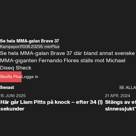
Se hela MMA-galan Brave 37
Kampsport
10.08.20
295 min
Plus
Se hela MMA-galan Brave 37 där bland annat svenske 
MMA-giganten Fernando Flores ställs mot Michael 
Diseq Sheck
Skaffa Plus
Logga in
Senast
SE ALLA
15 JUNI 2025
0:40
21 APR. 2024
Här går Liam Pitts på knock – efter 34 (!)
Stängs av ef
sekunder
sinnessjukt