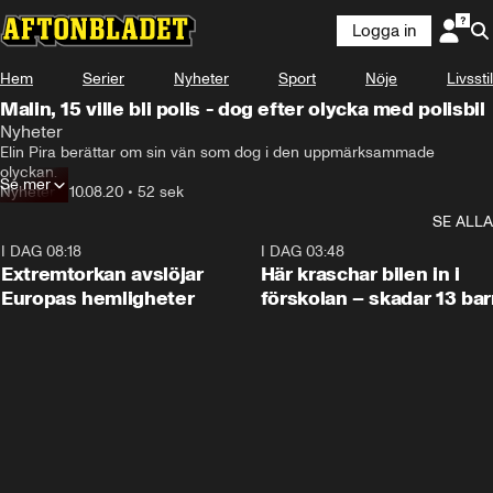
Logga in
Hem
Serier
Nyheter
Sport
Nöje
Livsstil
Malin, 15 ville bli polis - dog efter olycka med polisbil
Nyheter
Elin Pira berättar om sin vän som dog i den uppmärksammade 
olyckan.
Se mer
Nyheter
•
10.08.20
•
52 sek
SE ALLA
I DAG 08:18
0:53
I DAG 03:48
Extremtorkan avslöjar
Här kraschar bilen in i
Europas hemligheter
förskolan – skadar 13 bar