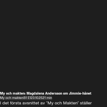
My och makten: Magdalena Andersson om Jimmie-hånet
My och makten
S1 E1
23.10.25
21 min
I det första avsnittet av ”My och Makten” ställer 