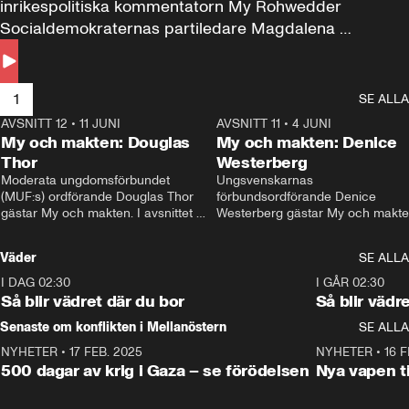
inrikespolitiska kommentatorn My Rohwedder 
Socialdemokraternas partiledare Magdalena 
Andersson till svars.
1
SE ALLA
AVSNITT 12
•
11 JUNI
26:27
AVSNITT 11
•
4 JUNI
2
My och makten: Douglas
My och makten: Denice
Thor
Westerberg
Moderata ungdomsförbundet 
Ungsvenskarnas 
(MUF:s) ordförande Douglas Thor 
förbundsordförande Denice 
gästar My och makten. I avsnittet 
Westerberg gästar My och makten.
diskuteras tonårsutvisningarna och 
avsnittet diskuteras migrationsfrå
hur Moderaterna ska locka väljare till 
och hur SD ska locka kvinnliga 
Väder
SE ALLA
valet i höst. 
väljare. 
I DAG 02:30
1:06
I GÅR 02:30
Så blir vädret där du bor
Så blir vädr
Senaste om konflikten i Mellanöstern
SE ALLA
NYHETER
•
17 FEB. 2025
0:45
NYHETER
•
16 F
500 dagar av krig i Gaza – se förödelsen
Nya vapen ti