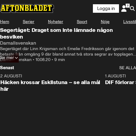
Logga in
Hem
Serier
Nyheter
Sport
Nöje
Livsstil
Segertåget: Draget som inte lämnade någon
besviken
Damallsvenskan
Segertåget där Linn Krigsman och Emelie Fredriksson går igenom det 
hetaste från omgång 9 där bland annat två stora segrar av topplagen 
Se mer
får ta plats i första klass.
Damallsvenskan
•
10.08.20
•
9 min
Senast
SE ALLA
2 AUGUSTI
0:59
1 AUGUSTI
Häcken krossar Eskilstuna – se alla mål
DIF förlora
här