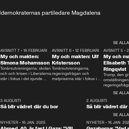
aldemokraternas partiledare Magdalena 
SE ALLA
7
AVSNITT 7
•
19 FEBRUARI
24:30
AVSNITT 6
•
12 FEBRUARI
27:30
AVSNITT 5
•
My och makten:
My och makten: Ulf
My och ma
Simona Mohamsson
Kristersson
Elisabeth
 
Tonårsutvisningarna, skolan 
Tonårsutvisningarna, 
Ringqvist
och och krisen i Liberalerna 
regeringsfrågan och 
Trump, den gr
står i fokus i det sjunde 
matpriserna står i fokus i 
omställningen
avsnittet av ”My och 
det sjätte avsnittet av ”My 
regeringsfråga
makten”. Se när 
och makten”. Se när 
centrum i det 
SE ALLA
Aftonbladets inrikespolitiska 
Aftonbladets inrikespolitiska 
avsnittet av ”
kommentator My 
kommentator My 
6
3 AUGUSTI
1:06
2 AUGUSTI
Makten”. Se nä
Rohwedder ställer 
Rohwedder ställer 
Så blir vädret där du bor
Så blir vädret där
Aftonbladets in
utbildnings- och 
statsminister Ulf Kristersson 
kommentator 
SE ALLA
integrationsminister Simona 
till svars.
Rohwedder stäl
Mohamsson till svars.
Centerpartiets
2
NYHETER
•
16 JAN. 2025
1:01
NYHETER
•
16 JAN. 20
Thand Ring till
Ahmed, 40, är fast i Gaza: ”Vill
Gazaborna: ”Vad s