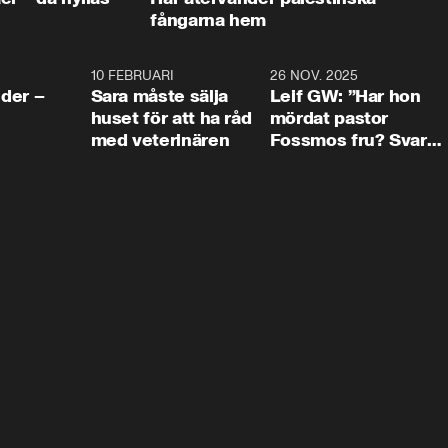
fångarna hem
4:24
10 FEBRUARI
4:13
26 NOV. 2025
8:1
der –
Sara måste sälja
Leif GW: ”Har hon
huset för att ha råd
mördat pastor
med veterinären
Fossmos fru? Svar
nej.”