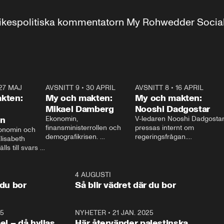
r inrikespolitiska kommentatorn My Rohwedder Soci
27 MAJ
3:51
AVSNITT 9
•
30 APRIL
24:00
AVSNITT 8
•
16 APRIL
25:1
kten:
My och makten:
My och makten:
Mikael Damberg
Nooshi Dadgostar
on
Ekonomin, 
V-ledaren Nooshi Dadgostar
finansministerrollen och 
pressas internt om 
onomin och 
demografikrisen. 
regeringsfrågan.

lisabeth 
Oppositionen ställs till svars 
I Aftonbladets 
ls till svars 
när Socialdemokraternas 
partiledarutfrågning ”My 
stern gästar 
Mikael Damberg gästar My 
och Makten” sätter hon ner 
My och Makten. 
och Makten. 
foten mot kritikerna:

1:06
4 AUGUSTI
1:0
– Vi ställer upp i val. Ska vi 
 du bor
Så blir vädret där du bor
vara med så sitter vi förstås 
25
1:22
NYHETER
•
21 JAN. 2025
0:5
ael – då hyllas
Här återvänder palestinska