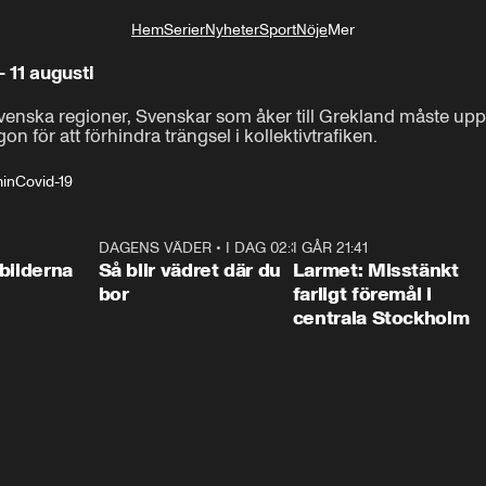
Hem
Serier
Nyheter
Sport
Nöje
Mer
Livsstil
 11 augusti
er svenska regioner, Svenskar som åker till Grekland måste uppv
 för att förhindra trängsel i kollektivtrafiken.
in
Covid-19
0:31
DAGENS VÄDER
•
I DAG 02:30
1:06
I GÅR 21:41
0:3
bilderna
Så blir vädret där du
Larmet: Misstänkt
bor
farligt föremål i
centrala Stockholm