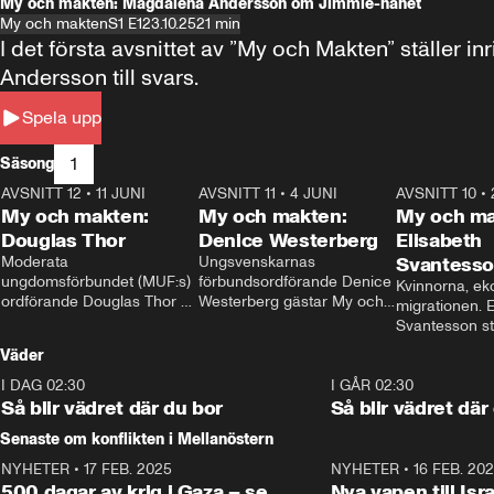
My och makten: Magdalena Andersson om Jimmie-hånet
My och makten
S1 E1
23.10.25
21 min
I det första avsnittet av ”My och Makten” ställe
Andersson till svars.
Spela upp
1
Säsong
AVSNITT 12
•
11 JUNI
26:27
AVSNITT 11
•
4 JUNI
23:40
AVSNITT 10
•
My och makten:
My och makten:
My och ma
Douglas Thor
Denice Westerberg
Elisabeth
Moderata 
Ungsvenskarnas 
Svantess
ungdomsförbundet (MUF:s) 
förbundsordförande Denice 
Kvinnorna, ek
ordförande Douglas Thor 
Westerberg gästar My och 
migrationen. E
gästar My och makten. I 
makten. I avsnittet 
Svantesson stäl
avsnittet diskuteras 
diskuteras migrationsfrågan 
när finansmini
Väder
tonårsutvisningarna och hur 
och hur SD ska locka 
Moderaterna ska locka 
kvinnliga väljare. 
I DAG 02:30
1:06
I GÅR 02:30
väljare till valet i höst. 
Så blir vädret där du bor
Så blir vädret där
Senaste om konflikten i Mellanöstern
NYHETER
•
17 FEB. 2025
0:45
NYHETER
•
16 FEB. 20
500 dagar av krig i Gaza – se
Nya vapen till Isr