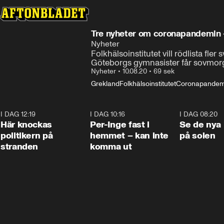
Tre nyheter om coronapandemin -
Nyheter
Folkhälsoinstitutet vill rödlista fl
Göteborgs gymnasister får sovmorgon
Nyheter
•
10.08.20
•
69 sek
Grekland
Folkhälsoinstitutet
Coronapandem
I DAG 12:19
0:45
I DAG 10:16
1:26
I DAG 08:20
Här knockas
Per-Inge fast i
Se de nya 
politikern på
hemmet – kan inte
på solen
stranden
komma ut