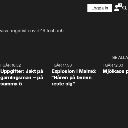
Logga in
isa negativt covid-19 test och 
SE ALLA
5
I GÅR 18:52
0:33
I GÅR 17:50
1:10
I GÅR 12:33
Uppgifter: Jakt på
Explosion i Malmö:
Mjölkaos p
gärningsman – på
”Håren på benen
samma ö
reste sig”