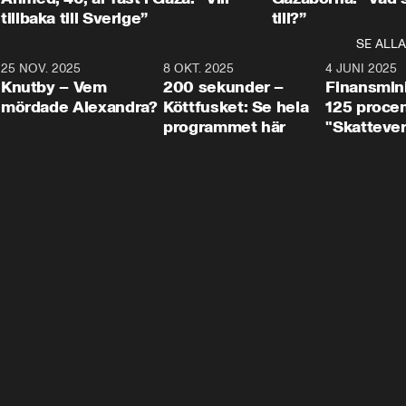
tillbaka till Sverige”
till?”
SE ALLA
3
25 NOV. 2025
31:05
8 OKT. 2025
4:29
4 JUNI 2025
Knutby – Vem
200 sekunder –
Finansmin
mördade Alexandra?
Köttfusket: Se hela
125 procent
programmet här
"Skattever
viktig uppg