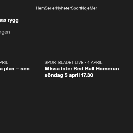
Hem
Serier
Nyheter
Sport
Nöje
Mer
Livsstil
nas rygg
ngen
PRIL
1:03
SPORTBLADET LIVE
•
4 APRIL
1:0
va plan – sen
Missa inte: Red Bull Homerun
söndag 5 april 17.30