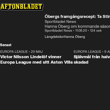
Öbergs framgångsrecept: Ta Sti
Sportbladet News
Hanna Öberg om kommande säso
Sportbladet News
•
11.08.20
•
124 sek
Längdskidor
Hanna Öberg
Senast
EUROPA LEAGUE
•
20 MAJ
1:32
EUROPA LEAGUE
•
9 A
Victor Nilsson Lindelöf vinner
Självmål från hal
Europa League med sitt Aston Villa
skadad