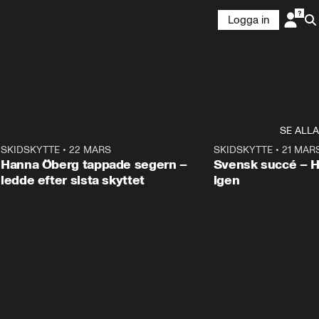
Logga in
SE ALLA
9
SKIDSKYTTE
•
22 MARS
0:55
SKIDSKYTTE
•
21 MAR
Hanna Öberg tappade segern –
Svensk succé – 
ledde efter sista skyttet
igen