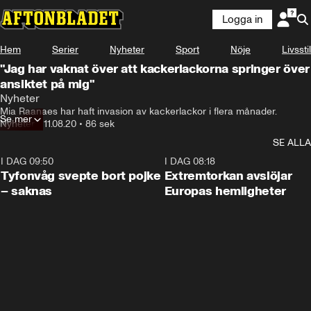
Logga in
Hem
Serier
Nyheter
Sport
Nöje
Livsstil
"Jag har vaknat över att kackerlackorna springer över
ansiktet på mig"
Nyheter
Mia Raanaes har haft invasion av kackerlackor i flera månader.
Se mer
Nyheter
•
11.08.20
•
86 sek
SE ALLA
I DAG 09:50
0:53
I DAG 08:18
Tyfonvåg svepte bort pojke
Extremtorkan avslöjar
– saknas
Europas hemligheter