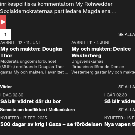
inrikespolitiska kommentatorn My Rohwedder 
Socialdemokraternas partiledare Magdalena 
Andersson till svars.
1
SE ALLA
AVSNITT 12
•
11 JUNI
26:27
AVSNITT 11
•
4 JUNI
2
My och makten: Douglas
My och makten: Denice
Thor
Westerberg
Moderata ungdomsförbundet 
Ungsvenskarnas 
(MUF:s) ordförande Douglas Thor 
förbundsordförande Denice 
gästar My och makten. I avsnittet 
Westerberg gästar My och makten.
diskuteras tonårsutvisningarna och 
avsnittet diskuteras migrationsfrå
hur Moderaterna ska locka väljare till 
och hur SD ska locka kvinnliga 
Väder
SE ALLA
valet i höst. 
väljare. 
I DAG 02:30
1:06
I GÅR 02:30
Så blir vädret där du bor
Så blir vädr
Senaste om konflikten i Mellanöstern
SE ALLA
NYHETER
•
17 FEB. 2025
0:45
NYHETER
•
16 F
500 dagar av krig i Gaza – se förödelsen
Nya vapen ti