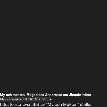
My och makten: Magdalena Andersson om Jimmie-hånet
My och makten
S1 E1
23.10.25
21 min
I det första avsnittet av ”My och Makten” ställer 