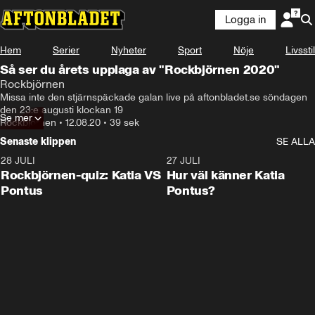
Logga in
Hem
Serier
Nyheter
Sport
Nöje
Livsstil
Så ser du årets upplaga av "Rockbjörnen 2020"
Rockbjörnen
Missa inte den stjärnspäckade galan live på aftonbladet.se söndagen 
den 23:e augusti klockan 19
Se mer
Rockbjörnen
•
12.08.20
•
39 sek
Senaste klippen
SE ALLA
28 JULI
0:15
27 JULI
Rockbjörnen-quiz: Katia VS
Hur väl känner Katia
Pontus
Pontus?