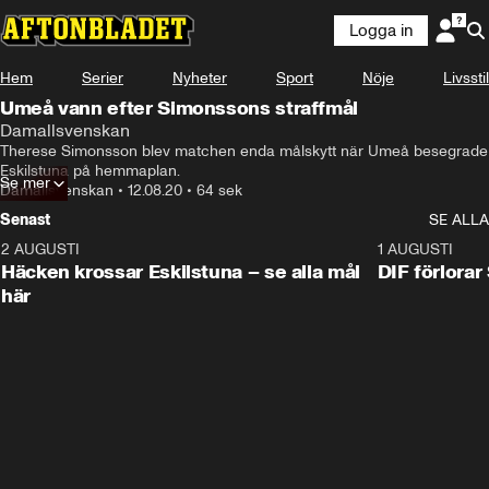
Logga in
Hem
Serier
Nyheter
Sport
Nöje
Livsstil
Umeå vann efter Simonssons straffmål
Damallsvenskan
Therese Simonsson blev matchen enda målskytt när Umeå besegrade 
Eskilstuna på hemmaplan.
Se mer
Damallsvenskan
•
12.08.20
•
64 sek
Senast
SE ALLA
2 AUGUSTI
0:59
1 AUGUSTI
Häcken krossar Eskilstuna – se alla mål
DIF förlora
här