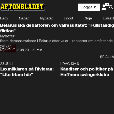
Logga in
Hem
Serier
Nyheter
Sport
Nöje
Livsstil
Belarusiska debattören om valresultatet: ”Fullständig
fiktion”
Nyheter
Stora demonstrationer i Belarus efter valet – rapporter om omfattande 
valfusk
Se mer
Nyheter
•
12.08.20
•
19 min
SE ALLA
23 JULI
2:02
I DAG 13:46
Lyxmäklaren på Rivieran:
Kändisar och politiker på
"Lite friare här"
Heffners swingerklubb