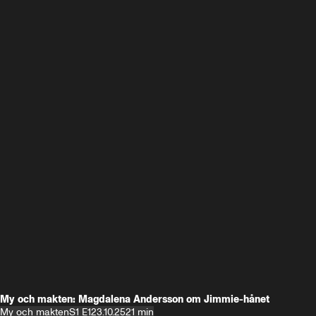
My och makten: Magdalena Andersson om Jimmie-hånet
My och makten
S1 E1
23.10.25
21 min