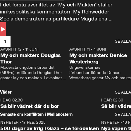
I det första avsnittet av ”My och Makten” ställer 
inrikespolitiska kommentatorn My Rohwedder 
Socialdemokraternas partiledare Magdalena 
Andersson till svars.
1
SE ALLA
AVSNITT 12
•
11 JUNI
26:27
AVSNITT 11
•
4 JUNI
2
My och makten: Douglas
My och makten: Denice
Thor
Westerberg
Moderata ungdomsförbundet 
Ungsvenskarnas 
(MUF:s) ordförande Douglas Thor 
förbundsordförande Denice 
gästar My och makten. I avsnittet 
Westerberg gästar My och makten.
diskuteras tonårsutvisningarna och 
avsnittet diskuteras migrationsfrå
hur Moderaterna ska locka väljare till 
och hur SD ska locka kvinnliga 
Väder
SE ALLA
valet i höst. 
väljare. 
I DAG 02:30
1:06
I GÅR 02:30
Så blir vädret där du bor
Så blir vädr
Senaste om konflikten i Mellanöstern
SE ALLA
NYHETER
•
17 FEB. 2025
0:45
NYHETER
•
16 F
500 dagar av krig i Gaza – se förödelsen
Nya vapen ti