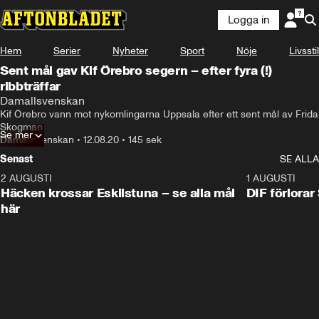
Logga in
Hem
Serier
Nyheter
Sport
Nöje
Livsstil
Sent mål gav Kif Örebro segern – efter fyra (!)
ribbträffar
Damallsvenskan
Kif Örebro vann mot nykomlingarna Uppsala efter ett sent mål av Frida 
Skogman
Se mer
Damallsvenskan
•
12.08.20
•
145 sek
Senast
SE ALLA
2 AUGUSTI
0:59
1 AUGUSTI
Häcken krossar Eskilstuna – se alla mål
DIF förlora
här