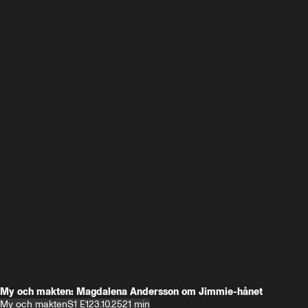
My och makten: Magdalena Andersson om Jimmie-hånet
My och makten
S1 E1
23.10.25
21 min