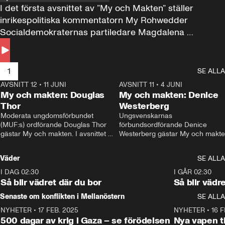
I det första avsnittet av ”My och Makten” ställer 
inrikespolitiska kommentatorn My Rohwedder 
Socialdemokraternas partiledare Magdalena 
Andersson till svars.
1
SE ALLA
AVSNITT 12
•
11 JUNI
26:27
AVSNITT 11
•
4 JUNI
2
My och makten: Douglas
My och makten: Denice
Thor
Westerberg
Moderata ungdomsförbundet 
Ungsvenskarnas 
(MUF:s) ordförande Douglas Thor 
förbundsordförande Denice 
gästar My och makten. I avsnittet 
Westerberg gästar My och makten.
diskuteras tonårsutvisningarna och 
avsnittet diskuteras migrationsfrå
hur Moderaterna ska locka väljare till 
och hur SD ska locka kvinnliga 
Väder
SE ALLA
valet i höst. 
väljare. 
I DAG 02:30
1:06
I GÅR 02:30
Så blir vädret där du bor
Så blir vädr
Senaste om konflikten i Mellanöstern
SE ALLA
NYHETER
•
17 FEB. 2025
0:45
NYHETER
•
16 F
500 dagar av krig i Gaza – se förödelsen
Nya vapen ti