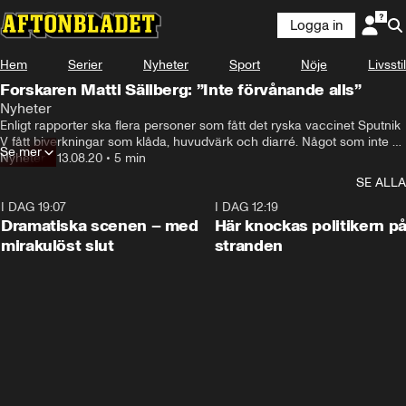
Logga in
Hem
Serier
Nyheter
Sport
Nöje
Livsstil
Forskaren Matti Sällberg: ”Inte förvånande alls”
Nyheter
Enligt rapporter ska flera personer som fått det ryska vaccinet Sputnik 
V fått biverkningar som klåda, huvudvärk och diarré. Något som inte är 
Se mer
ovanligt, enligt vaccinforskaren Matti Sällberg.
Nyheter
•
13.08.20
•
5 min
SE ALLA
I DAG 19:07
0:42
I DAG 12:19
Dramatiska scenen – med
Här knockas politikern p
mirakulöst slut
stranden