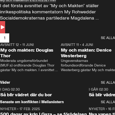
My och makten
S1 E1
23.10.25
21 min
I det första avsnittet av ”My och Makten” ställer 
inrikespolitiska kommentatorn My Rohwedder 
Socialdemokraternas partiledare Magdalena 
Andersson till svars.
1
SE ALLA
AVSNITT 12
•
11 JUNI
26:27
AVSNITT 11
•
4 JUNI
2
My och makten: Douglas
My och makten: Denice
Thor
Westerberg
Moderata ungdomsförbundet 
Ungsvenskarnas 
(MUF:s) ordförande Douglas Thor 
förbundsordförande Denice 
gästar My och makten. I avsnittet 
Westerberg gästar My och makten.
diskuteras tonårsutvisningarna och 
avsnittet diskuteras migrationsfrå
hur Moderaterna ska locka väljare till 
och hur SD ska locka kvinnliga 
Väder
SE ALLA
valet i höst. 
väljare. 
I DAG 02:30
1:06
I GÅR 02:30
Så blir vädret där du bor
Så blir vädr
Senaste om konflikten i Mellanöstern
SE ALLA
NYHETER
•
17 FEB. 2025
0:45
NYHETER
•
16 F
500 dagar av krig i Gaza – se förödelsen
Nya vapen ti