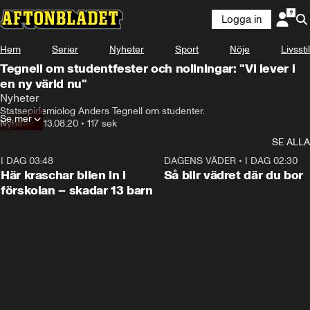
Logga in
Hem
Serier
Nyheter
Sport
Nöje
Livsstil
Tegnell om studentfester och nollningar: "Vi lever i
en ny värld nu"
Nyheter
Statsepidemiolog Anders Tegnell om studenter.
Se mer
Nyheter
•
13.08.20
•
117 sek
SE ALLA
I DAG 03:48
0:29
DAGENS VÄDER
•
I DAG 02:30
Här kraschar bilen in i
Så blir vädret där du bor
förskolan – skadar 13 barn