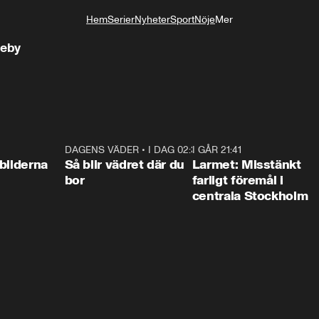
Hem
Serier
Nyheter
Sport
Nöje
Mer
Livsstil
keby
0:31
DAGENS VÄDER
•
I DAG 02:30
1:06
I GÅR 21:41
0:3
bilderna
Så blir vädret där du
Larmet: Misstänkt
bor
farligt föremål i
centrala Stockholm