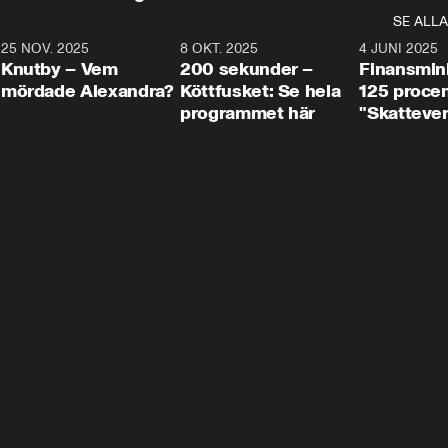
SE ALLA
3
25 NOV. 2025
31:05
8 OKT. 2025
4:29
4 JUNI 2025
Knutby – Vem
200 sekunder –
Finansmin
mördade Alexandra?
Köttfusket: Se hela
125 procent
programmet här
"Skattever
viktig uppg