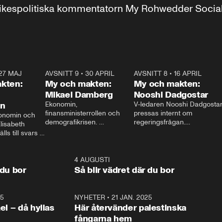
r inrikespolitiska kommentatorn My Rohwedder Soci
27 MAJ
3:51
AVSNITT 9
•
30 APRIL
24:00
AVSNITT 8
•
16 APRIL
25:1
kten:
My och makten:
My och makten:
Mikael Damberg
Nooshi Dadgostar
on
Ekonomin, 
V-ledaren Nooshi Dadgostar
finansministerrollen och 
pressas internt om 
onomin och 
demografikrisen. 
regeringsfrågan.

lisabeth 
Oppositionen ställs till svars 
I Aftonbladets 
ls till svars 
när Socialdemokraternas 
partiledarutfrågning ”My 
stern gästar 
Mikael Damberg gästar My 
och Makten” sätter hon ner 
My och Makten. 
och Makten. 
foten mot kritikerna:

1:06
4 AUGUSTI
1:0
– Vi ställer upp i val. Ska vi 
 du bor
Så blir vädret där du bor
vara med så sitter vi förstås 
25
1:22
NYHETER
•
21 JAN. 2025
0:5
ael – då hyllas
Här återvänder palestinska
fångarna hem