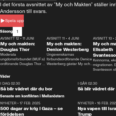
I det första avsnittet av ”My och Makten” ställe
Andersson till svars.
Spela upp
1
Säsong
AVSNITT 12
•
11 JUNI
26:27
AVSNITT 11
•
4 JUNI
23:40
AVSNITT 10
•
My och makten:
My och makten:
My och ma
Douglas Thor
Denice Westerberg
Elisabeth
Moderata 
Ungsvenskarnas 
Svantess
ungdomsförbundet (MUF:s) 
förbundsordförande Denice 
Kvinnorna, ek
ordförande Douglas Thor 
Westerberg gästar My och 
migrationen. E
gästar My och makten. I 
makten. I avsnittet 
Svantesson stäl
avsnittet diskuteras 
diskuteras migrationsfrågan 
när finansmini
Väder
tonårsutvisningarna och hur 
och hur SD ska locka 
Moderaterna ska locka 
kvinnliga väljare. 
I DAG 02:30
1:06
I GÅR 02:30
väljare till valet i höst. 
Så blir vädret där du bor
Så blir vädret där
Senaste om konflikten i Mellanöstern
NYHETER
•
17 FEB. 2025
0:45
NYHETER
•
16 FEB. 20
500 dagar av krig i Gaza – se
Nya vapen till Isr
förödelsen
Trump