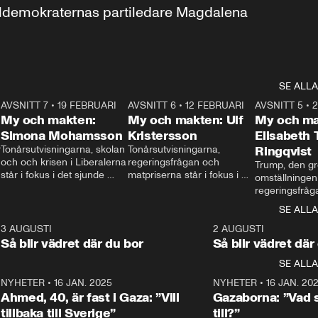
aldemokraternas partiledare Magdalena 
SE ALLA
7
AVSNITT 7
•
19 FEBRUARI
24:30
AVSNITT 6
•
12 FEBRUARI
27:30
AVSNITT 5
•
My och makten:
My och makten: Ulf
My och ma
Simona Mohamsson
Kristersson
Elisabeth
 
Tonårsutvisningarna, skolan 
Tonårsutvisningarna, 
Ringqvist
och och krisen i Liberalerna 
regeringsfrågan och 
Trump, den gr
står i fokus i det sjunde 
matpriserna står i fokus i 
omställningen
avsnittet av ”My och 
det sjätte avsnittet av ”My 
regeringsfråga
makten”. Se när 
och makten”. Se när 
centrum i det 
SE ALLA
Aftonbladets inrikespolitiska 
Aftonbladets inrikespolitiska 
avsnittet av ”
kommentator My 
kommentator My 
6
3 AUGUSTI
1:06
2 AUGUSTI
Makten”. Se nä
Rohwedder ställer 
Rohwedder ställer 
Så blir vädret där du bor
Så blir vädret där
Aftonbladets in
utbildnings- och 
statsminister Ulf Kristersson 
kommentator 
SE ALLA
integrationsminister Simona 
till svars.
Rohwedder stäl
Mohamsson till svars.
Centerpartiets
2
NYHETER
•
16 JAN. 2025
1:01
NYHETER
•
16 JAN. 20
Thand Ring till
Ahmed, 40, är fast i Gaza: ”Vill
Gazaborna: ”Vad s
tillbaka till Sverige”
till?”