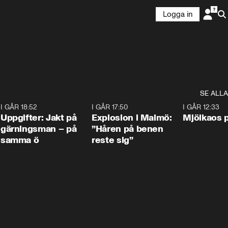
Logga in
SE ALLA
5
I GÅR 18:52
0:33
I GÅR 17:50
1:10
I GÅR 12:33
Uppgifter: Jakt på
Explosion i Malmö:
Mjölkaos p
gärningsman – på
”Håren på benen
samma ö
reste sig”