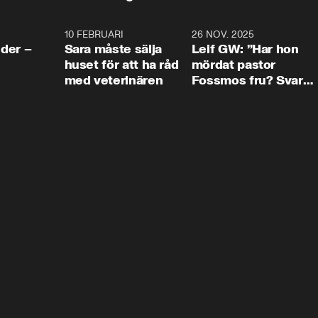
4:24
10 FEBRUARI
4:13
26 NOV. 2025
8:1
der –
Sara måste sälja
Leif GW: ”Har hon
huset för att ha råd
mördat pastor
med veterinären
Fossmos fru? Svar
nej.”