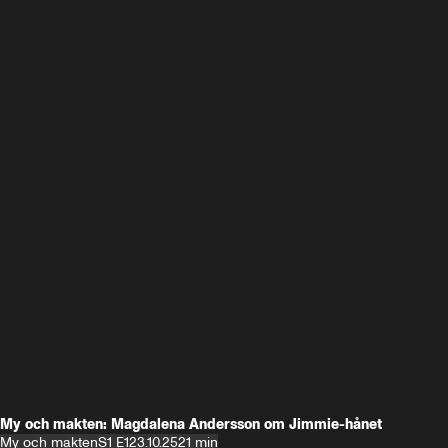
My och makten: Magdalena Andersson om Jimmie-hånet
My och makten
S1 E1
23.10.25
21 min