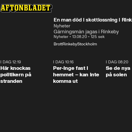
En man död i skottlossning i Rin
Nyheter
Gärningsmän jagas i Rinkeby
Nyheter
•
13.08.20
•
125 sek
Brott
Rinkeby
Stockholm
I DAG 12:19
0:45
I DAG 10:16
1:26
I DAG 08:20
Här knockas
Per-Inge fast i
Se de nya 
politikern på
hemmet – kan inte
på solen
stranden
komma ut