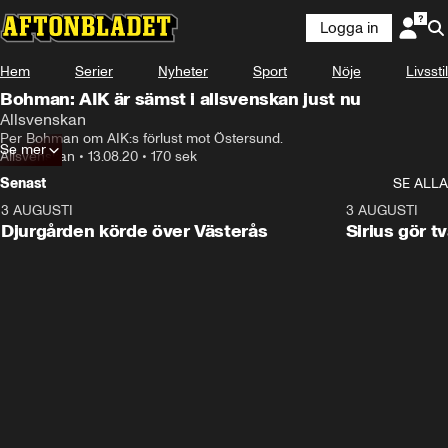
Logga in
Hem
Serier
Nyheter
Sport
Nöje
Livsstil
Bohman: AIK är sämst i allsvenskan just nu
Allsvenskan
Per Bohman om AIK:s förlust mot Östersund.
Se mer
Allsvenskan
•
13.08.20
•
170 sek
Senast
SE ALLA
3 AUGUSTI
3:00
3 AUGUSTI
Djurgården körde över Västerås
Sirius gör t