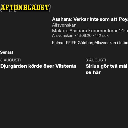
Asahara: Verkar inte som att Poya
Allsvenskan
Makoto Asahara kommenterar 1-1-m
Allsvenskan
•
13.08.20
•
142 sek
Kalmar FF
IFK Göteborg
Allsvenskan i fotbo
Senast
3 AUGUSTI
3:00
3 AUGUSTI
Djurgården körde över Västerås
Sirius gör två mål
se här