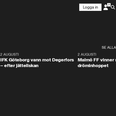
Logga in
SE ALLA
5
2 AUGUSTI
2:32
2 AUGUSTI
IFK Göteborg vann mot Degerfors
Malmö FF vinner 
– efter jätteilskan
dröminhoppet