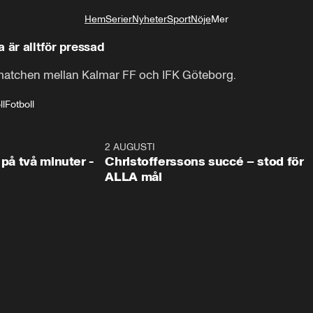
Hem
Serier
Nyheter
Sport
Nöje
Mer
Livsstil
 är alltför pressad
atchen mellan Kalmar FF och IFK Göteborg.
ll
Fotboll
1:08
2 AUGUSTI
2:5
 på två minuter -
Christofferssons succé – stod för
ALLA mål