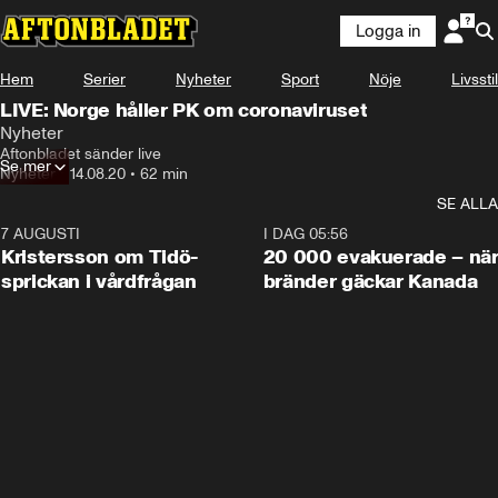
Logga in
Hem
Serier
Nyheter
Sport
Nöje
Livsstil
LIVE: Norge håller PK om coronaviruset
Nyheter
Aftonbladet sänder live
Se mer
Nyheter
•
14.08.20
•
62 min
SE ALLA
7 AUGUSTI
0:42
I DAG 05:56
Kristersson om Tidö-
20 000 evakuerade – nä
sprickan i vårdfrågan
bränder gäckar Kanada