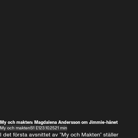
My och makten: Magdalena Andersson om Jimmie-hånet
My och makten
S1 E1
23.10.25
21 min
I det första avsnittet av ”My och Makten” ställer 