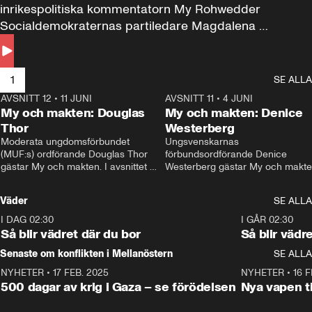
inrikespolitiska kommentatorn My Rohwedder 
Socialdemokraternas partiledare Magdalena 
Andersson till svars.
1
SE ALLA
AVSNITT 12
•
11 JUNI
26:27
AVSNITT 11
•
4 JUNI
2
My och makten: Douglas
My och makten: Denice
Thor
Westerberg
Moderata ungdomsförbundet 
Ungsvenskarnas 
(MUF:s) ordförande Douglas Thor 
förbundsordförande Denice 
gästar My och makten. I avsnittet 
Westerberg gästar My och makten.
diskuteras tonårsutvisningarna och 
avsnittet diskuteras migrationsfrå
hur Moderaterna ska locka väljare till 
och hur SD ska locka kvinnliga 
Väder
SE ALLA
valet i höst. 
väljare. 
I DAG 02:30
1:06
I GÅR 02:30
Så blir vädret där du bor
Så blir vädr
Senaste om konflikten i Mellanöstern
SE ALLA
NYHETER
•
17 FEB. 2025
0:45
NYHETER
•
16 F
500 dagar av krig i Gaza – se förödelsen
Nya vapen ti