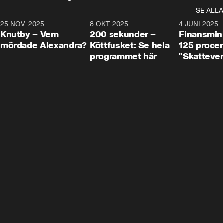
SE ALLA
3
25 NOV. 2025
31:05
8 OKT. 2025
4:29
4 JUNI 2025
Knutby – Vem
200 sekunder –
Finansmin
mördade Alexandra?
Köttfusket: Se hela
125 procent
programmet här
"Skattever
viktig uppg