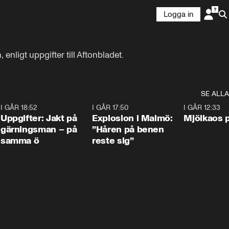
Logga in
enligt uppgifter till Aftonbladet.
SE ALLA
5
I GÅR 18:52
0:33
I GÅR 17:50
1:10
I GÅR 12:33
Uppgifter: Jakt på
Explosion i Malmö:
Mjölkaos p
gärningsman – på
”Håren på benen
samma ö
reste sig”