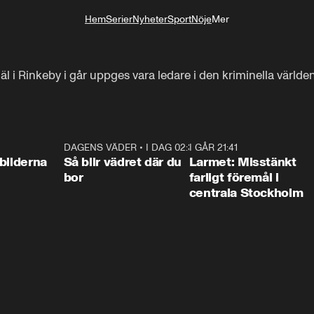
Hem
Serier
Nyheter
Sport
Nöje
Mer
Livsstil
i Rinkeby i går uppges vara ledare i den kriminella världen, 
0:31
DAGENS VÄDER
•
I DAG 02:30
1:06
I GÅR 21:41
0:3
bilderna
Så blir vädret där du
Larmet: Misstänkt
bor
farligt föremål i
centrala Stockholm