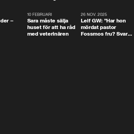
4:24
10 FEBRUARI
4:13
26 NOV. 2025
8:1
der –
Sara måste sälja
Leif GW: ”Har hon
huset för att ha råd
mördat pastor
med veterinären
Fossmos fru? Svar
nej.”