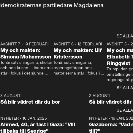
aldemokraternas partiledare Magdalena 
SE ALLA
7
AVSNITT 7
•
19 FEBRUARI
24:30
AVSNITT 6
•
12 FEBRUARI
27:30
AVSNITT 5
•
My och makten:
My och makten: Ulf
My och ma
Simona Mohamsson
Kristersson
Elisabeth
 
Tonårsutvisningarna, skolan 
Tonårsutvisningarna, 
Ringqvist
och och krisen i Liberalerna 
regeringsfrågan och 
Trump, den gr
står i fokus i det sjunde 
matpriserna står i fokus i 
omställningen
avsnittet av ”My och 
det sjätte avsnittet av ”My 
regeringsfråga
makten”. Se när 
och makten”. Se när 
centrum i det 
SE ALLA
Aftonbladets inrikespolitiska 
Aftonbladets inrikespolitiska 
avsnittet av ”
kommentator My 
kommentator My 
6
3 AUGUSTI
1:06
2 AUGUSTI
Makten”. Se nä
Rohwedder ställer 
Rohwedder ställer 
Så blir vädret där du bor
Så blir vädret där
Aftonbladets in
utbildnings- och 
statsminister Ulf Kristersson 
kommentator 
SE ALLA
integrationsminister Simona 
till svars.
Rohwedder stäl
Mohamsson till svars.
Centerpartiets
2
NYHETER
•
16 JAN. 2025
1:01
NYHETER
•
16 JAN. 20
Thand Ring till
Ahmed, 40, är fast i Gaza: ”Vill
Gazaborna: ”Vad s
tillbaka till Sverige”
till?”