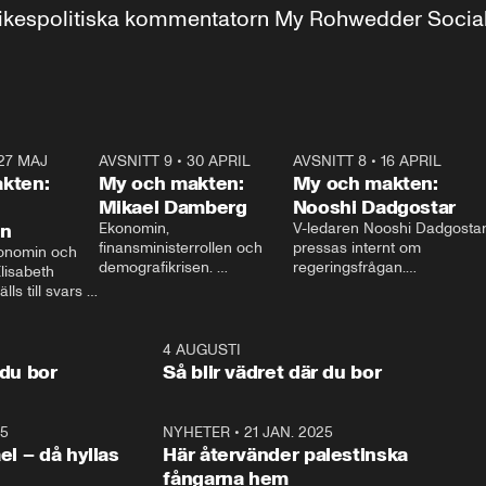
r inrikespolitiska kommentatorn My Rohwedder Soci
27 MAJ
3:51
AVSNITT 9
•
30 APRIL
24:00
AVSNITT 8
•
16 APRIL
25:1
kten:
My och makten:
My och makten:
Mikael Damberg
Nooshi Dadgostar
on
Ekonomin, 
V-ledaren Nooshi Dadgostar
finansministerrollen och 
pressas internt om 
onomin och 
demografikrisen. 
regeringsfrågan.

lisabeth 
Oppositionen ställs till svars 
I Aftonbladets 
ls till svars 
när Socialdemokraternas 
partiledarutfrågning ”My 
stern gästar 
Mikael Damberg gästar My 
och Makten” sätter hon ner 
My och Makten. 
och Makten. 
foten mot kritikerna:

1:06
4 AUGUSTI
1:0
– Vi ställer upp i val. Ska vi 
 du bor
Så blir vädret där du bor
vara med så sitter vi förstås 
25
1:22
NYHETER
•
21 JAN. 2025
0:5
ael – då hyllas
Här återvänder palestinska
fångarna hem