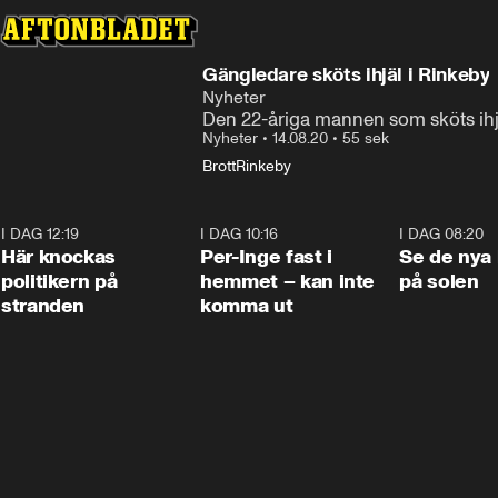
Gängledare sköts ihjäl i Rinkeby
Nyheter
Den 22-åriga mannen som sköts ihjäl 
Nyheter
•
14.08.20
•
55 sek
Brott
Rinkeby
I DAG 12:19
0:45
I DAG 10:16
1:26
I DAG 08:20
Här knockas
Per-Inge fast i
Se de nya 
politikern på
hemmet – kan inte
på solen
stranden
komma ut