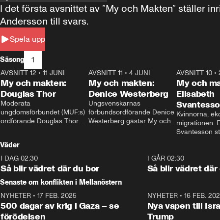
I det första avsnittet av ”My och Makten” ställe
Andersson till svars.
Spela upp
1
Säsong
AVSNITT 12
•
11 JUNI
26:27
AVSNITT 11
•
4 JUNI
23:40
AVSNITT 10
•
My och makten:
My och makten:
My och ma
Douglas Thor
Denice Westerberg
Elisabeth
Moderata 
Ungsvenskarnas 
Svantess
ungdomsförbundet (MUF:s) 
förbundsordförande Denice 
Kvinnorna, ek
ordförande Douglas Thor 
Westerberg gästar My och 
migrationen. E
gästar My och makten. I 
makten. I avsnittet 
Svantesson stäl
avsnittet diskuteras 
diskuteras migrationsfrågan 
när finansmini
Väder
tonårsutvisningarna och hur 
och hur SD ska locka 
Moderaterna ska locka 
kvinnliga väljare. 
I DAG 02:30
1:06
I GÅR 02:30
väljare till valet i höst. 
Så blir vädret där du bor
Så blir vädret där
Senaste om konflikten i Mellanöstern
NYHETER
•
17 FEB. 2025
0:45
NYHETER
•
16 FEB. 20
500 dagar av krig i Gaza – se
Nya vapen till Isr
förödelsen
Trump