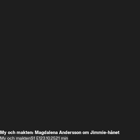
My och makten: Magdalena Andersson om Jimmie-hånet
My och makten
S1 E1
23.10.25
21 min