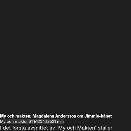
My och makten: Magdalena Andersson om Jimmie-hånet
My och makten
S1 E1
23.10.25
21 min
I det första avsnittet av ”My och Makten” ställer 