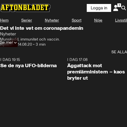
Logga in
Hem
Serier
Nyheter
Sport
Nöje
Livsstil
Det vi inte vet om coronapandemin
Nyheter
Munskydd, immunitet och vaccin.
Se mer
Nyheter
•
14.08.20
•
3 min
SE ALLA
I DAG 19:15
0:36
I DAG 17:08
Se de nya UFO-bilderna
Äggattack mot
premiärministern – kaos
bryter ut