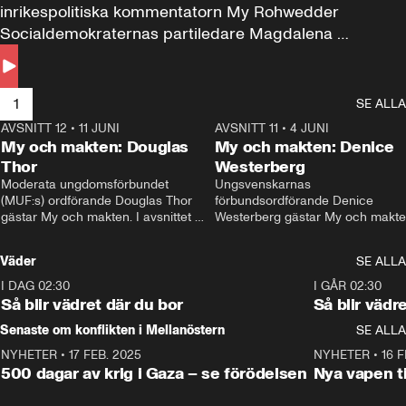
inrikespolitiska kommentatorn My Rohwedder 
Socialdemokraternas partiledare Magdalena 
Andersson till svars.
1
SE ALLA
AVSNITT 12
•
11 JUNI
26:27
AVSNITT 11
•
4 JUNI
2
My och makten: Douglas
My och makten: Denice
Thor
Westerberg
Moderata ungdomsförbundet 
Ungsvenskarnas 
(MUF:s) ordförande Douglas Thor 
förbundsordförande Denice 
gästar My och makten. I avsnittet 
Westerberg gästar My och makten.
diskuteras tonårsutvisningarna och 
avsnittet diskuteras migrationsfrå
hur Moderaterna ska locka väljare till 
och hur SD ska locka kvinnliga 
Väder
SE ALLA
valet i höst. 
väljare. 
I DAG 02:30
1:06
I GÅR 02:30
Så blir vädret där du bor
Så blir vädr
Senaste om konflikten i Mellanöstern
SE ALLA
NYHETER
•
17 FEB. 2025
0:45
NYHETER
•
16 F
500 dagar av krig i Gaza – se förödelsen
Nya vapen ti