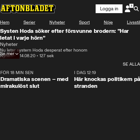
Logga in
Hem
Serier
Nyheter
Sport
Nöje
Livsstil
Systen Hoda söker efter försvunne brodern: ”Har
letat i varje hörn”
Nyheter
Nu letar systern Hoda desperat efter honom
Se mer
Nyheter
•
14.08.20
•
127 sek
SE ALLA
FÖR 18 MIN SEN
0:42
I DAG 12:19
Dramatiska scenen – med
Här knockas politikern p
mirakulöst slut
stranden