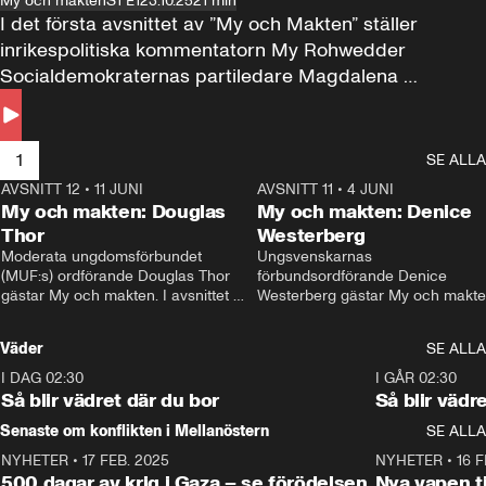
My och makten
S1 E1
23.10.25
21 min
I det första avsnittet av ”My och Makten” ställer 
inrikespolitiska kommentatorn My Rohwedder 
Socialdemokraternas partiledare Magdalena 
Andersson till svars.
1
SE ALLA
AVSNITT 12
•
11 JUNI
26:27
AVSNITT 11
•
4 JUNI
2
My och makten: Douglas
My och makten: Denice
Thor
Westerberg
Moderata ungdomsförbundet 
Ungsvenskarnas 
(MUF:s) ordförande Douglas Thor 
förbundsordförande Denice 
gästar My och makten. I avsnittet 
Westerberg gästar My och makten.
diskuteras tonårsutvisningarna och 
avsnittet diskuteras migrationsfrå
hur Moderaterna ska locka väljare till 
och hur SD ska locka kvinnliga 
Väder
SE ALLA
valet i höst. 
väljare. 
I DAG 02:30
1:06
I GÅR 02:30
Så blir vädret där du bor
Så blir vädr
Senaste om konflikten i Mellanöstern
SE ALLA
NYHETER
•
17 FEB. 2025
0:45
NYHETER
•
16 F
500 dagar av krig i Gaza – se förödelsen
Nya vapen ti