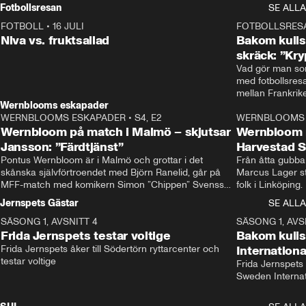
Rydström tar över
Fotbollsresan
SE ALLA
FOTBOLL
•
16 JULI
0:44
FOTBOLLSRES
Niva vs. fruktsallad
Bakom kulis
skräck: ”Kry
Vad gör man som
med fotbollsres
Wernblooms eskapader
WERNBLOOMS ESKAPADER
•
S4, E2
38:23
WERNBLOOMS 
Wernbloom på match i Malmö – skjutsar
Wernbloom 
Jansson: ”Färdtjänst”
Harvestad 
Pontus Wernbloom är i Malmö och grottar i det 
Från åtta gubbar 
skånska självförtroendet med Björn Ranelid, går på 
Marcus Lager sta
MFF-match med komikern Simon ”Chippen” Svensson 
folk i Linköping
och hjälper skadade stjärnbacken Pontus Jansson 
och Wernbloom kl
Jernspets Gästar
SE ALLA
hem. 
SÄSONG 1, AVSNITT 4
13:37
SÄSONG 1, AVS
Frida Jernspets testar voltige
Bakom kuli
Frida Jernspets åker till Södertörn ryttarcenter och 
Internation
testar voltige
Frida Jernspets 
Sweden Interna