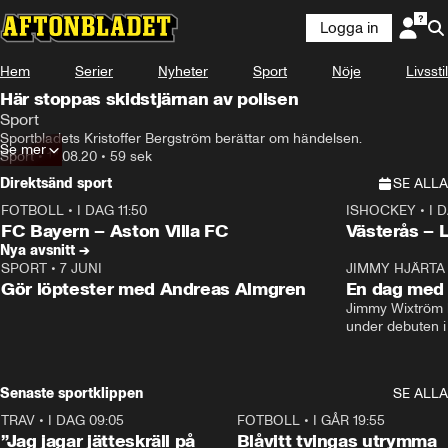
Logga in
Hem
Serier
Nyheter
Sport
Nöje
Livsstil
Här stoppas skidstjärnan av polisen
Sport
Sportbladets Kristoffer Bergström berättar om händelsen.
Se mer
Sport
•
14.08.20
•
59 sek
Direktsänd sport
SE ALLA
FOTBOLL
•
I DAG 11:50
ISHOCKEY
•
I 
Plus
Plus
FC Bayern – Aston Villa FC
Västerås – 
Nya avsnitt →
SPORT
•
7 JUNI
16:36
JIMMY HJÄRTA
Gör löptester med Andreas Almgren
En dag med 
Jimmy Wixtröm 
under debuten i
Senaste sportklippen
SE ALLA
TRAV
•
I DAG 09:05
1:06
FOTBOLL
•
I GÅR 19:55
”Jag jagar jätteskräll på
Blåvitt tvingas utrymma