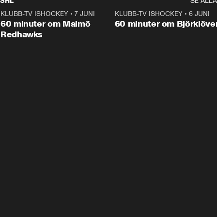
SHL
SE ALLA
KLUBB-TV ISHOCKEY
•
7 JUNI
1:02:53
KLUBB-TV ISHOCKEY
•
6 JUNI
1:0
Plus
60 minuter om Malmö
60 minuter om Björklöve
Redhawks