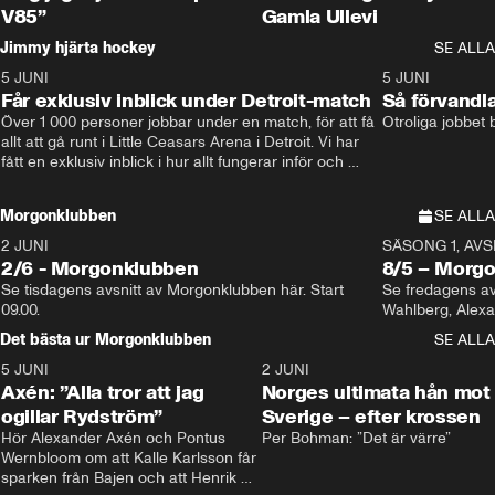
V85”
Gamla Ullevi
Jimmy hjärta hockey
SE ALLA
5 JUNI
11:14
5 JUNI
Får exklusiv inblick under Detroit-match
Så förvandl
Över 1 000 personer jobbar under en match, för att få 
Otroliga jobbet
allt att gå runt i Little Ceasars Arena i Detroit. Vi har 
fått en exklusiv inblick i hur allt fungerar inför och 
under match i världens bästa hockeyliga
Morgonklubben
SE ALLA
2 JUNI
SÄSONG 1, AVSN
2/6 - Morgonklubben
8/5 – Morg
Se tisdagens avsnitt av Morgonklubben här. Start 
Se fredagens av
09.00. 
Det bästa ur Morgonklubben
SE ALLA
5 JUNI
0:44
2 JUNI
Axén: ”Alla tror att jag
Norges ultimata hån mot
ogillar Rydström”
Sverige – efter krossen
Hör Alexander Axén och Pontus 
Per Bohman: ”Det är värre”
Wernbloom om att Kalle Karlsson får 
sparken från Bajen och att Henrik 