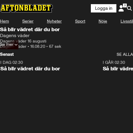
Logga in
Hem
Serier
Nyheter
Sport
Nöje
Livsstil
Så blir vädret där du bor
Dagens väder
Dagens väder 16 augusti
Se mer
Dagens väder
•
16.08.20
•
67 sek
Senast
SE ALLA
I DAG 02:30
1:06
I GÅR 02:30
Så blir vädret där du bor
Så blir vädr