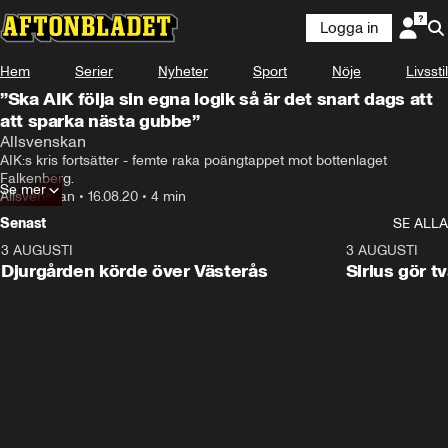
Logga in
Hem
Serier
Nyheter
Sport
Nöje
Livsstil
”Ska AIK följa sin egna logik så är det snart dags att
att sparka nästa gubbe”
Allsvenskan
AIK:s kris fortsätter - femte raka poängtappet mot bottenlaget 
Falkenberg.
Se mer
Allsvenskan
•
16.08.20
•
4 min
Senast
SE ALLA
3 AUGUSTI
3:00
3 AUGUSTI
Djurgården körde över Västerås
Sirius gör t