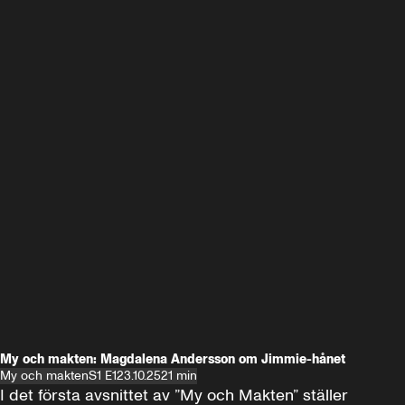
My och makten: Magdalena Andersson om Jimmie-hånet
My och makten
S1 E1
23.10.25
21 min
I det första avsnittet av ”My och Makten” ställer 