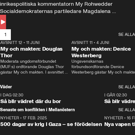
inrikespolitiska kommentatorn My Rohwedder 
Socialdemokraternas partiledare Magdalena 
Andersson till svars.
1
SE ALLA
AVSNITT 12
•
11 JUNI
26:27
AVSNITT 11
•
4 JUNI
2
My och makten: Douglas
My och makten: Denice
Thor
Westerberg
Moderata ungdomsförbundet 
Ungsvenskarnas 
(MUF:s) ordförande Douglas Thor 
förbundsordförande Denice 
gästar My och makten. I avsnittet 
Westerberg gästar My och makten.
diskuteras tonårsutvisningarna och 
avsnittet diskuteras migrationsfrå
hur Moderaterna ska locka väljare till 
och hur SD ska locka kvinnliga 
Väder
SE ALLA
valet i höst. 
väljare. 
I DAG 02:30
1:06
I GÅR 02:30
Så blir vädret där du bor
Så blir vädr
Senaste om konflikten i Mellanöstern
SE ALLA
NYHETER
•
17 FEB. 2025
0:45
NYHETER
•
16 F
500 dagar av krig i Gaza – se förödelsen
Nya vapen ti