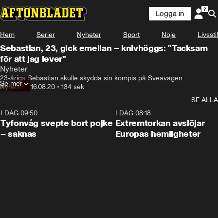
Logga in
Hem
Serier
Nyheter
Sport
Nöje
Livsstil
Sebastian, 23, gick emellan – knivhöggs: "Tacksam
för att jag lever"
Nyheter
23-åriga Sebastian skulle skydda sin kompis på Sveavägen.
Se mer
Nyheter
•
16.08.20
•
134 sek
SE ALLA
I DAG 09:50
0:53
I DAG 08:18
Tyfonvåg svepte bort pojke
Extremtorkan avslöjar
– saknas
Europas hemligheter