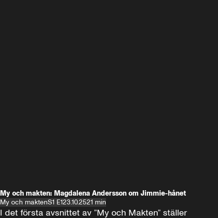
My och makten: Magdalena Andersson om Jimmie-hånet
My och makten
S1 E1
23.10.25
21 min
I det första avsnittet av ”My och Makten” ställer 