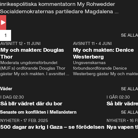
inrikespolitiska kommentatorn My Rohwedder 
Socialdemokraternas partiledare Magdalena 
Andersson till svars.
1
SE ALLA
AVSNITT 12
•
11 JUNI
26:27
AVSNITT 11
•
4 JUNI
2
My och makten: Douglas
My och makten: Denice
Thor
Westerberg
Moderata ungdomsförbundet 
Ungsvenskarnas 
(MUF:s) ordförande Douglas Thor 
förbundsordförande Denice 
gästar My och makten. I avsnittet 
Westerberg gästar My och makten.
diskuteras tonårsutvisningarna och 
avsnittet diskuteras migrationsfrå
hur Moderaterna ska locka väljare till 
och hur SD ska locka kvinnliga 
Väder
SE ALLA
valet i höst. 
väljare. 
I DAG 02:30
1:06
I GÅR 02:30
Så blir vädret där du bor
Så blir vädr
Senaste om konflikten i Mellanöstern
SE ALLA
NYHETER
•
17 FEB. 2025
0:45
NYHETER
•
16 F
500 dagar av krig i Gaza – se förödelsen
Nya vapen ti