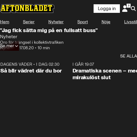
Logga in
Hem
Serier
Nyheter
Sport
Nöje
Livsstil
"Jag fick sätta mig på en fullsatt buss"
Nyheter
Oro för trängsel i kollektivtrafiken
Se mer
Nyheter
•
17.08.20
•
10 min
SE ALLA
DAGENS VÄDER
•
I DAG 02:30
1:06
I GÅR 19:07
Så blir vädret där du bor
Dramatiska scenen – me
mirakulöst slut