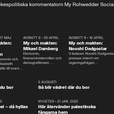
r inrikespolitiska kommentatorn My Rohwedder Soci
27 MAJ
3:51
AVSNITT 9
•
30 APRIL
24:00
AVSNITT 8
•
16 APRIL
25:1
kten:
My och makten:
My och makten:
Mikael Damberg
Nooshi Dadgostar
on
Ekonomin, 
V-ledaren Nooshi Dadgostar
finansministerrollen och 
pressas internt om 
onomin och 
demografikrisen. 
regeringsfrågan.

lisabeth 
Oppositionen ställs till svars 
I Aftonbladets 
ls till svars 
när Socialdemokraternas 
partiledarutfrågning ”My 
stern gästar 
Mikael Damberg gästar My 
och Makten” sätter hon ner 
My och Makten. 
och Makten. 
foten mot kritikerna:

1:06
5 AUGUSTI
1:0
– Vi ställer upp i val. Ska vi 
 du bor
Så blir vädret där du bor
vara med så sitter vi förstås 
25
1:22
NYHETER
•
21 JAN. 2025
0:5
ael – då hyllas
Här återvänder palestinska
fångarna hem