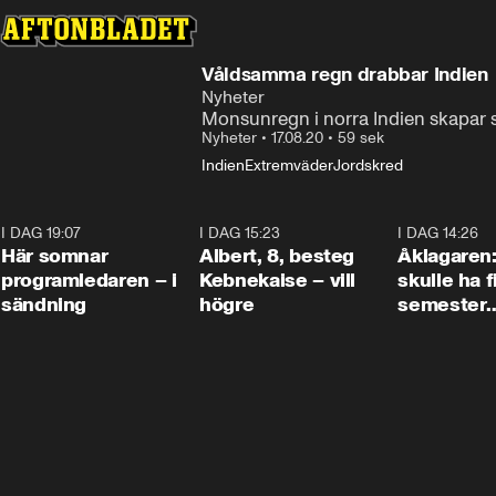
Våldsamma regn drabbar Indien
Nyheter
Monsunregn i norra Indien skapar s
Nyheter
•
17.08.20
•
59 sek
Indien
Extremväder
Jordskred
I DAG 19:07
0:45
I DAG 15:23
0:54
I DAG 14:26
Här somnar
Albert, 8, besteg
Åklagaren
programledaren – i
Kebnekaise – vill
skulle ha f
sändning
högre
semester
tillsamma