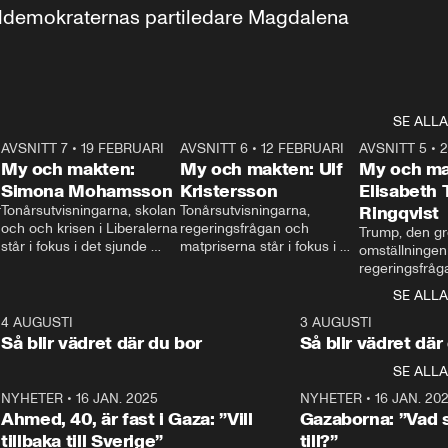
aldemokraternas partiledare Magdalena 
SE ALLA
7
AVSNITT 7
•
19 FEBRUARI
24:30
AVSNITT 6
•
12 FEBRUARI
27:30
AVSNITT 5
•
My och makten:
My och makten: Ulf
My och ma
Simona Mohamsson
Kristersson
Elisabeth
 
Tonårsutvisningarna, skolan 
Tonårsutvisningarna, 
Ringqvist
och och krisen i Liberalerna 
regeringsfrågan och 
Trump, den gr
står i fokus i det sjunde 
matpriserna står i fokus i 
omställningen
avsnittet av ”My och 
det sjätte avsnittet av ”My 
regeringsfråga
makten”. Se när 
och makten”. Se när 
centrum i det 
SE ALLA
Aftonbladets inrikespolitiska 
Aftonbladets inrikespolitiska 
avsnittet av ”
kommentator My 
kommentator My 
6
4 AUGUSTI
1:06
3 AUGUSTI
Makten”. Se nä
Rohwedder ställer 
Rohwedder ställer 
Så blir vädret där du bor
Så blir vädret där
Aftonbladets in
utbildnings- och 
statsminister Ulf Kristersson 
kommentator 
SE ALLA
integrationsminister Simona 
till svars.
Rohwedder stäl
Mohamsson till svars.
Centerpartiets
2
NYHETER
•
16 JAN. 2025
1:01
NYHETER
•
16 JAN. 20
Thand Ring till
Ahmed, 40, är fast i Gaza: ”Vill
Gazaborna: ”Vad s
tillbaka till Sverige”
till?”