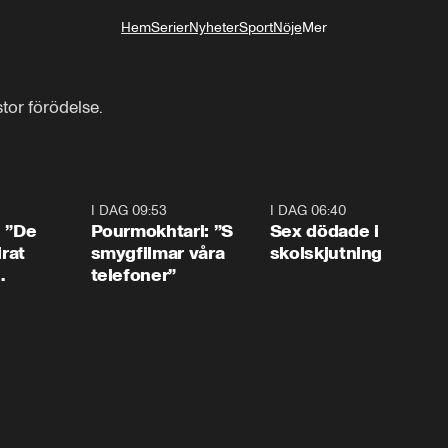
Hem
Serier
Nyheter
Sport
Nöje
Mer
Livsstil
tor förödelse.
1:54
I DAG 09:53
1:36
I DAG 06:40
0:4
: ”De
Pourmokhtari: ”S
Sex dödade i
irat
smygfilmar våra
skolskjutning
telefoner”
ns”