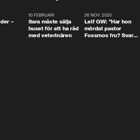
4:24
10 FEBRUARI
4:13
26 NOV. 2025
8:1
der –
Sara måste sälja
Leif GW: ”Har hon
huset för att ha råd
mördat pastor
med veterinären
Fossmos fru? Svar
nej.”