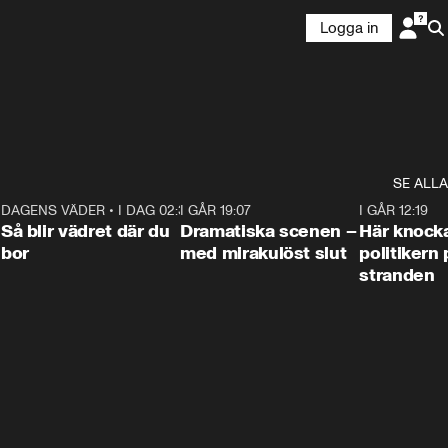
Logga in
SE ALLA
7
DAGENS VÄDER
•
I DAG 02:30
1:06
I GÅR 19:07
0:42
I GÅR 12:19
Så blir vädret där du
Dramatiska scenen –
Här knock
bor
med mirakulöst slut
politikern 
stranden