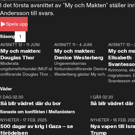
I det första avsnittet av ”My och Makten” ställe
Andersson till svars.
Spela upp
1
Säsong
AVSNITT 12
•
11 JUNI
26:27
AVSNITT 11
•
4 JUNI
23:40
AVSNITT 10
•
My och makten:
My och makten:
My och ma
Douglas Thor
Denice Westerberg
Elisabeth
Moderata 
Ungsvenskarnas 
Svantess
ungdomsförbundet (MUF:s) 
förbundsordförande Denice 
Kvinnorna, ek
ordförande Douglas Thor 
Westerberg gästar My och 
migrationen. E
gästar My och makten. I 
makten. I avsnittet 
Svantesson stäl
avsnittet diskuteras 
diskuteras migrationsfrågan 
när finansmini
Väder
tonårsutvisningarna och hur 
och hur SD ska locka 
Moderaterna ska locka 
kvinnliga väljare. 
I DAG 02:30
1:06
I GÅR 02:30
väljare till valet i höst. 
Så blir vädret där du bor
Så blir vädret där
Senaste om konflikten i Mellanöstern
NYHETER
•
17 FEB. 2025
0:45
NYHETER
•
16 FEB. 20
500 dagar av krig i Gaza – se
Nya vapen till Isr
förödelsen
Trump