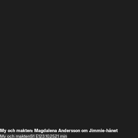
My och makten: Magdalena Andersson om Jimmie-hånet
My och makten
S1 E1
23.10.25
21 min