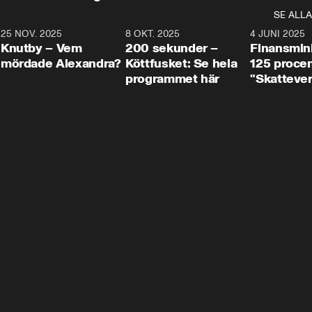
SE ALLA
3
25 NOV. 2025
31:05
8 OKT. 2025
4:29
4 JUNI 2025
Knutby – Vem
200 sekunder –
Finansmin
mördade Alexandra?
Köttfusket: Se hela
125 procent
programmet här
"Skattever
viktig uppg