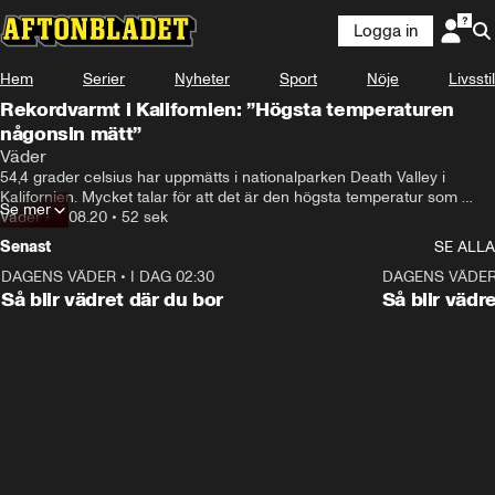
Logga in
Hem
Serier
Nyheter
Sport
Nöje
Livsstil
Rekordvarmt i Kalifornien: ”Högsta temperaturen
någonsin mätt”
Väder
54,4 grader celsius har uppmätts i nationalparken Death Valley i 
Kalifornien. Mycket talar för att det är den högsta temperatur som 
Se mer
människan någonsin mätt i världen.
Väder
•
17.08.20
•
52 sek
Senast
SE ALLA
DAGENS VÄDER
•
I DAG 02:30
1:06
DAGENS VÄDE
Så blir vädret där du bor
Så blir vädr