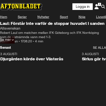
Logga in
Hem
Serier
Nyheter
Sport
Nöje
Livsstil
Laul: Förstår inte varför de stoppar huvudet i sanden
Allsvenskan
Robert Laul om matchen mellan IFK Göteborg och IFK Norrköping 
som de sistnämnda vann med 1-3.
Se mer
Allsvenskan
•
17.08.20
•
4 min
Senast
SE ALLA
3 AUGUSTI
3:00
3 AUGUSTI
Djurgården körde över Västerås
Sirius gör t