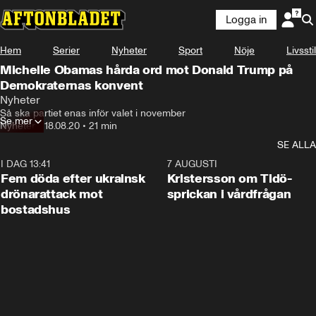
Logga in
Hem
Serier
Nyheter
Sport
Nöje
Livsstil
Michelle Obamas hårda ord mot Donald Trump på
Demokraternas konvent
Nyheter
Så ska partiet enas inför valet i november
Se mer
Nyheter
•
18.08.20
•
21 min
SE ALLA
I DAG 13:41
0:29
7 AUGUSTI
Fem döda efter ukrainsk
Kristersson om Tidö-
drönarattack mot
sprickan i vårdfrågan
bostadshus