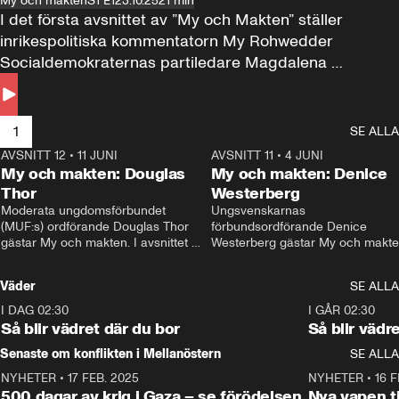
My och makten
S1 E1
23.10.25
21 min
I det första avsnittet av ”My och Makten” ställer 
inrikespolitiska kommentatorn My Rohwedder 
Socialdemokraternas partiledare Magdalena 
Andersson till svars.
1
SE ALLA
AVSNITT 12
•
11 JUNI
26:27
AVSNITT 11
•
4 JUNI
2
My och makten: Douglas
My och makten: Denice
Thor
Westerberg
Moderata ungdomsförbundet 
Ungsvenskarnas 
(MUF:s) ordförande Douglas Thor 
förbundsordförande Denice 
gästar My och makten. I avsnittet 
Westerberg gästar My och makten.
diskuteras tonårsutvisningarna och 
avsnittet diskuteras migrationsfrå
hur Moderaterna ska locka väljare till 
och hur SD ska locka kvinnliga 
Väder
SE ALLA
valet i höst. 
väljare. 
I DAG 02:30
1:06
I GÅR 02:30
Så blir vädret där du bor
Så blir vädr
Senaste om konflikten i Mellanöstern
SE ALLA
NYHETER
•
17 FEB. 2025
0:45
NYHETER
•
16 F
500 dagar av krig i Gaza – se förödelsen
Nya vapen ti