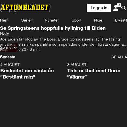
Logga in
Hem
Serier
Nyheter
Sport
Nöje
Livsstil
Se Springsteens hoppfulla hyllning till Biden
Nöje
Joe Biden får stöd av The Boss. Bruce Springsteens låt ”The Rising” 
används i en ny kampanjfilm som spelades under den första dagen av 
Se mer
demokraternas konvent. Dramatiska händelser under Trumps 
Nöje
•
18.08.20
•
3 min
presidenttid varvas med ett budskap om hopp och enighet.
Senaste
SE ALLA
4 AUGUSTI
0:24
3 AUGUSTI
Beskedet om nästa år:
This or that med Dara:
”Bestämt mig”
”Vägrar”