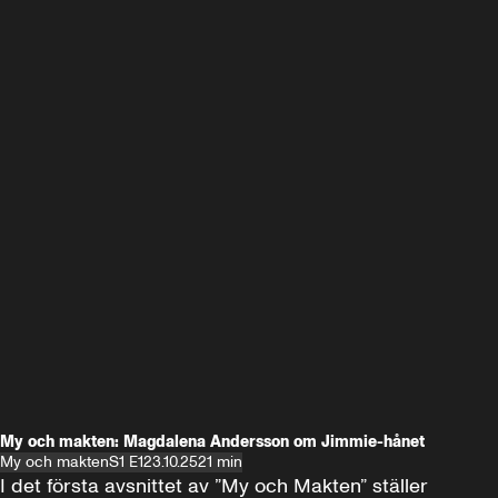
My och makten: Magdalena Andersson om Jimmie-hånet
My och makten
S1 E1
23.10.25
21 min
I det första avsnittet av ”My och Makten” ställer 