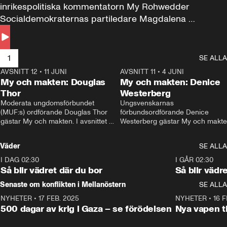
inrikespolitiska kommentatorn My Rohwedder 
Socialdemokraternas partiledare Magdalena 
Andersson till svars.
1
SE ALLA
AVSNITT 12
•
11 JUNI
26:27
AVSNITT 11
•
4 JUNI
2
My och makten: Douglas
My och makten: Denice
Thor
Westerberg
Moderata ungdomsförbundet 
Ungsvenskarnas 
(MUF:s) ordförande Douglas Thor 
förbundsordförande Denice 
gästar My och makten. I avsnittet 
Westerberg gästar My och makten.
diskuteras tonårsutvisningarna och 
avsnittet diskuteras migrationsfrå
hur Moderaterna ska locka väljare till 
och hur SD ska locka kvinnliga 
Väder
SE ALLA
valet i höst. 
väljare. 
I DAG 02:30
1:06
I GÅR 02:30
Så blir vädret där du bor
Så blir vädr
Senaste om konflikten i Mellanöstern
SE ALLA
NYHETER
•
17 FEB. 2025
0:45
NYHETER
•
16 F
500 dagar av krig i Gaza – se förödelsen
Nya vapen ti