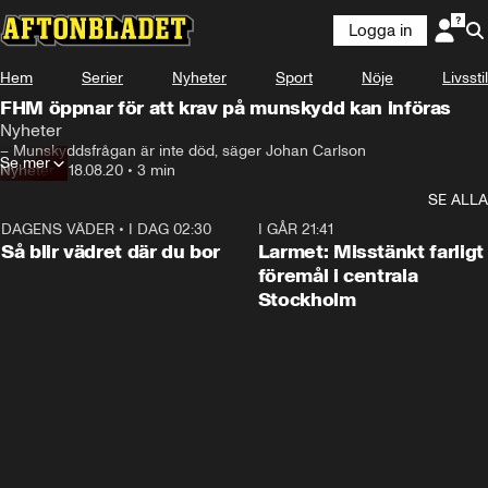
Logga in
Hem
Serier
Nyheter
Sport
Nöje
Livsstil
FHM öppnar för att krav på munskydd kan införas
Nyheter
– Munskyddsfrågan är inte död, säger Johan Carlson
Se mer
Nyheter
•
18.08.20
•
3 min
SE ALLA
DAGENS VÄDER
•
I DAG 02:30
1:06
I GÅR 21:41
Så blir vädret där du bor
Larmet: Misstänkt farligt
föremål i centrala
Stockholm