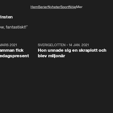
!
Hem
Serier
Nyheter
Sport
Nöje
Mer
Livsstil
vinsten
, fantastiskt!”
MARS 2021
4:20
SVERIGELOTTEN
•
14 JAN. 2021
4:0
ANNONS
ANNON
amman fick
Hon unnade sig en skraplott och
lsedagspresent
blev miljonär