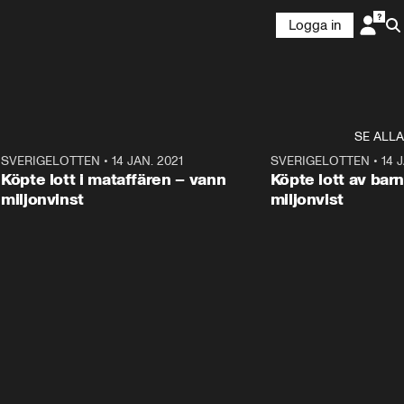
Logga in
SE ALLA
ANNONS
Läs mer här!
2
SVERIGELOTTEN
•
14 JAN. 2021
0:47
SVERIGELOTTEN
•
14 
S
ANNONS
Köpte lott i mataffären – vann
Köpte lott av barnbarnet - vann
miljonvinst
miljonvist