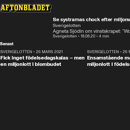
Annons
Läs mer här
Annons från Sverigelotten
Se systrarnas chock efter miljon
Sverigelotten
Agneta Sjödin om vinstskrapet: ”Wow
Sverigelotten
•
18.08.20
•
4 min
Senast
SVERIGELOTTEN
•
26 MARS 2021
0:42
SVERIGELOTTEN
•
26 
ANNONS
Fick inget födelsedagskalas – men
Ensamstående m
en miljonlott i blombudet
miljonlott i föde