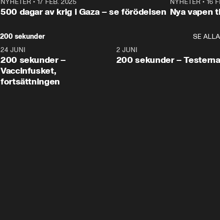
NYHETER
•
17 FEB. 2025
0:45
NYHETER
•
16 F
500 dagar av krig i Gaza – se förödelsen
Nya vapen ti
200 sekunder
SE ALLA
24 JUNI
5:00
2 JUNI
200 sekunder –
200 sekunder – Testern
Vaccinfusket,
fortsättningen