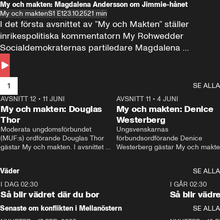
My och makten: Magdalena Andersson om Jimmie-hånet
My och makten
S1 E1
23.10.25
21 min
I det första avsnittet av ”My och Makten” ställer 
inrikespolitiska kommentatorn My Rohwedder 
Socialdemokraternas partiledare Magdalena 
Andersson till svars.
1
SE ALLA
AVSNITT 12
•
11 JUNI
26:27
AVSNITT 11
•
4 JUNI
2
My och makten: Douglas
My och makten: Denice
Thor
Westerberg
Moderata ungdomsförbundet 
Ungsvenskarnas 
(MUF:s) ordförande Douglas Thor 
förbundsordförande Denice 
gästar My och makten. I avsnittet 
Westerberg gästar My och makten.
diskuteras tonårsutvisningarna och 
avsnittet diskuteras migrationsfrå
hur Moderaterna ska locka väljare till 
och hur SD ska locka kvinnliga 
Väder
SE ALLA
valet i höst. 
väljare. 
I DAG 02:30
1:06
I GÅR 02:30
Så blir vädret där du bor
Så blir vädr
Senaste om konflikten i Mellanöstern
SE ALLA