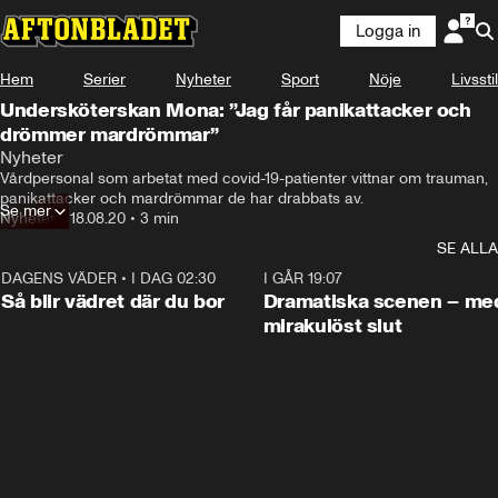
Logga in
Hem
Serier
Nyheter
Sport
Nöje
Livsstil
Undersköterskan Mona: ”Jag får panikattacker och
drömmer mardrömmar”
Nyheter
Vårdpersonal som arbetat med covid-19-patienter vittnar om trauman, 
panikattacker och mardrömmar de har drabbats av.
Se mer
Nyheter
•
18.08.20
•
3 min
SE ALLA
DAGENS VÄDER
•
I DAG 02:30
1:06
I GÅR 19:07
Så blir vädret där du bor
Dramatiska scenen – me
mirakulöst slut